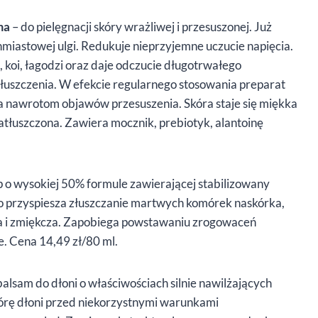
ma
– do pielęgnacji skóry wrażliwej i przesuszonej. Już
iastowej ulgi. Redukuje nieprzyjemne uczucie napięcia.
, koi, łagodzi oraz daje odczucie długotrwałego
tłuszczenia. W efekcie regularnego stosowania preparat
ga nawrotom objawów przesuszenia. Skóra staje się miękka
atłuszczona. Zawiera mocznik, prebiotyk, alantoinę
p o wysokiej 50% formule zawierającej stabilizowany
co przyspiesza złuszczanie martwych komórek naskórka,
ża i zmiękcza. Zapobiega powstawaniu zrogowaceń
e. Cena 14,49 zł/80 ml.
balsam do dłoni o właściwościach silnie nawilżających
kórę dłoni przed niekorzystnymi warunkami