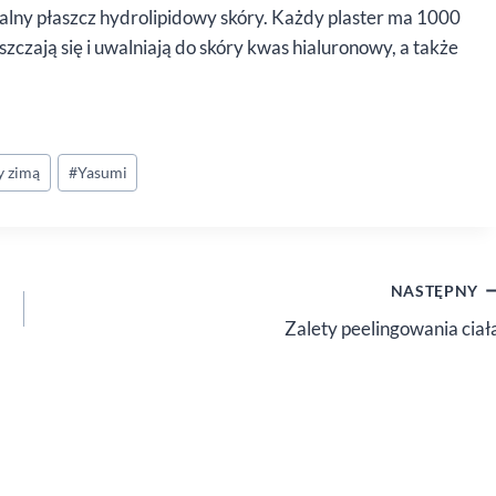
ralny płaszcz hydrolipidowy skóry. Każdy plaster ma 1000
zczają się i uwalniają do skóry kwas hialuronowy, a także
y zimą
#
Yasumi
NASTĘPNY
Zalety peelingowania ciał