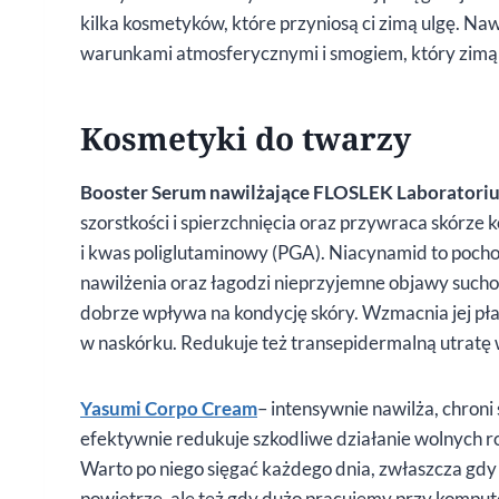
kilka kosmetyków, które przyniosą ci zimą ulgę. Naw
warunkami atmosferycznymi i smogiem, który zimą j
Kosmetyki do twarzy
Booster Serum nawilżające FLOSLEK Laboratori
szorstkości i spierzchnięcia oraz przywraca skórze
i kwas poliglutaminowy (PGA). Niacynamid to poc
nawilżenia oraz łagodzi nieprzyjemne objawy suchoś
dobrze wpływa na kondycję skóry. Wzmacnia jej pł
w naskórku. Redukuje też transepidermalną utratę 
Yasumi Corpo Cream
– intensywnie nawilża, chroni
efektywnie redukuje szkodliwe działanie wolnych r
Warto po niego sięgać każdego dnia, zwłaszcza gdy
powietrze, ale też gdy dużo pracujemy przy komput