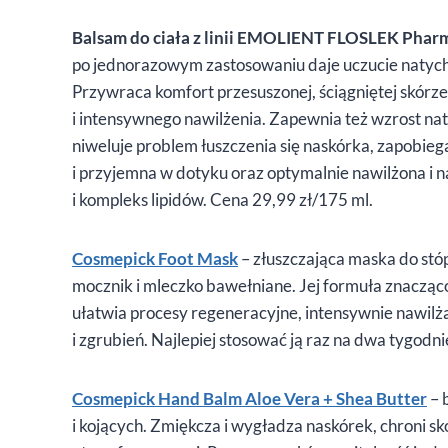
Balsam do ciała z linii EMOLIENT FLOSLEK Phar
po jednorazowym zastosowaniu daje uczucie natychm
Przywraca komfort przesuszonej, ściągniętej skórze
i intensywnego nawilżenia. Zapewnia też wzrost na
niweluje problem łuszczenia się naskórka, zapobie
i przyjemna w dotyku oraz optymalnie nawilżona i n
i kompleks lipidów. Cena 29,99 zł/175 ml.
Cosmepick Foot Mask
– złuszczająca maska do stó
mocznik i mleczko bawełniane. Jej formuła znaczą
ułatwia procesy regeneracyjne, intensywnie nawil
i zgrubień. Najlepiej stosować ją raz na dwa tygodni
Cosmepick Hand Balm Aloe Vera + Shea Butter
– 
i kojących. Zmiękcza i wygładza naskórek, chroni s