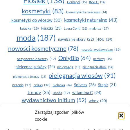
Floslek
(138)
Herbapol
(15)
INVEO
(14)
kosmetyki
(83)
kosmetyki dla mężczyzn
(14)
kosmetyki naturalne
(43)
kosmetyki do włosów
(30)
książki
(23)
książka
(18)
makijaż
(17)
Laura Conti
(16)
moda
(187)
nawilżanie skóry
(22)
NOU
(19)
nowości kosmetyczne
(78)
nowości wydawnicze
(19)
OnlyBio
(64)
oczyszczanie twarzy
(17)
perfumy
(15)
pielegnacja skóry
(24)
pielęgnacja
(15)
pielęgnacja dłoni
(14)
pielęgnacja wlosów
(91)
pielęgnacja twarzy
(16)
Solverx
(26)
Stapiz
(21)
przepis
(17)
relaks
(18)
Sielanka
(16)
trendy
(35)
witamina C
(24)
uroda
(17)
wydawnictwo Initium
(52)
włosy
(20)
Yasumi
(164)
zdrowe zęby
(20)
Zarządzaj zgodami plików
cookie
zdrowie
(135)