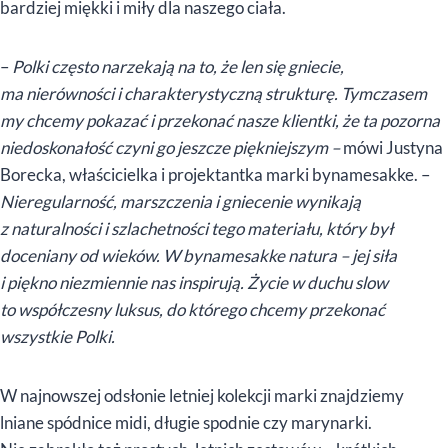
bardziej miękki i miły dla naszego ciała.
–
Polki często narzekają na to, że len się gniecie,
ma nierówności i charakterystyczną strukturę. Tymczasem
my chcemy pokazać i przekonać nasze klientki, że ta pozorna
niedoskonałość czyni go jeszcze piękniejszym –
mówi Justyna
Borecka, właścicielka i projektantka marki bynamesakke. –
Nieregularność, marszczenia i gniecenie wynikają
z naturalności i szlachetności tego materiału, który był
doceniany od wieków. W bynamesakke natura – jej siła
i piękno niezmiennie nas inspirują. Życie w duchu slow
to współczesny luksus, do którego chcemy przekonać
wszystkie Polki.
W najnowszej odsłonie letniej kolekcji marki znajdziemy
lniane spódnice midi, długie spodnie czy marynarki.