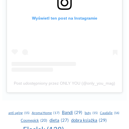
Wyświetl ten post na Instagramie
Post udostępniony przez ONLY YOU (@only_you_mag)
Bandi
(29)
Aroma Home
(17)
anti-aging
(15)
buty
(15)
Caudalie
(16)
dobra książka
(29)
dieta
(27)
Cosmepick
(20)