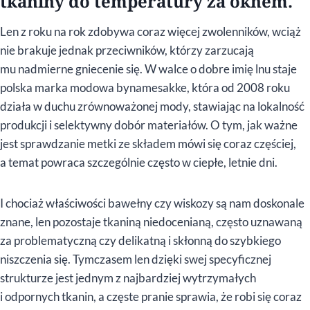
tkaniny do temperatury za oknem.
Len z roku na rok zdobywa coraz więcej zwolenników, wciąż
nie brakuje jednak przeciwników, którzy zarzucają
mu nadmierne gniecenie się. W walce o dobre imię lnu staje
polska marka modowa bynamesakke, która od 2008 roku
działa w duchu zrównoważonej mody, stawiając na lokalność
produkcji i selektywny dobór materiałów. O tym, jak ważne
jest sprawdzanie metki ze składem mówi się coraz częściej,
a temat powraca szczególnie często w ciepłe, letnie dni.
I chociaż właściwości bawełny czy wiskozy są nam doskonale
znane, len pozostaje tkaniną niedocenianą, często uznawaną
za problematyczną czy delikatną i skłonną do szybkiego
niszczenia się. Tymczasem len dzięki swej specyficznej
strukturze jest jednym z najbardziej wytrzymałych
i odpornych tkanin, a częste pranie sprawia, że robi się coraz