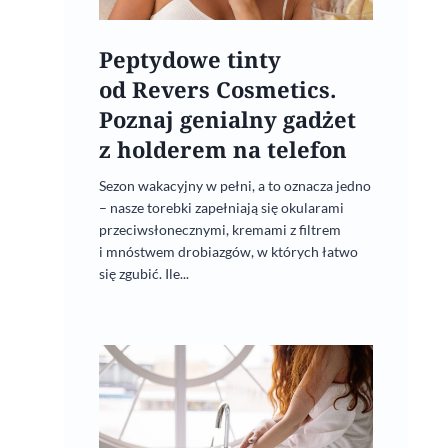
Mgiełki do ciała. Za co kobiety
je polubiły?
Peptydowe tinty
od Revers Cosmetics.
27 lipca, 2026
Poznaj genialny gadżet
z holderem na telefon
Sezon wakacyjny w pełni, a to oznacza jedno
– nasze torebki zapełniają się okularami
przeciwsłonecznymi, kremami z filtrem
i mnóstwem drobiazgów, w których łatwo
się zgubić. Ile...