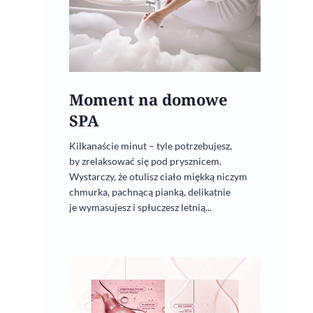
Moment na domowe
SPA
Kilkanaście minut – tyle potrzebujesz,
by zrelaksować się pod prysznicem.
Wystarczy, że otulisz ciało miękką niczym
chmurka, pachnącą pianką, delikatnie
je wymasujesz i spłuczesz letnią...