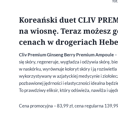
fot
Koreański duet CLIV PREM
na wiosnę. Teraz możesz 
cenach w drogeriach Hebe
Cliv Premium Ginseng Berry Premium Ampoule
– 
się skóry, regeneruje, wygładza i odżywia skórę, bi
w naskórku, wyrównuje koloryt skóry i ją rozświetla
wykorzystywany w azjatyckiej medycynie i ziołolecz
pozbawionej jędrności i elastyczności idealna będ
To prawdziwy eliksir, który odświeża, nawilża i ujęd
Cena promocyjna – 83,99 zł, cena regularna 139,99