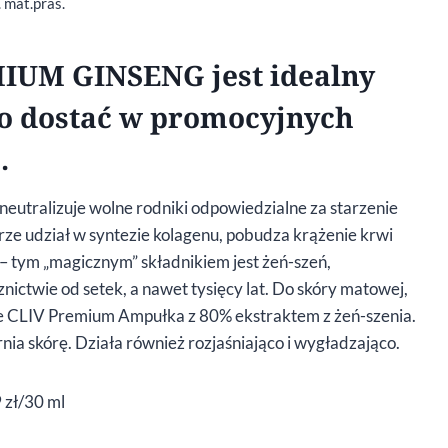
. mat.pras.
IUM GINSENG jest idealny
go dostać w promocyjnych
.
neutralizuje wolne rodniki odpowiedzialne za starzenie
erze udział w syntezie kolagenu, pobudza krążenie krwi
 – tym „magicznym” składnikiem jest żeń-szeń,
nictwie od setek, a nawet tysięcy lat. Do skóry matowej,
zie CLIV Premium Ampułka z 80% ekstraktem z żeń-szenia.
rnia skórę. Działa również rozjaśniająco i wygładzająco.
 zł/30 ml