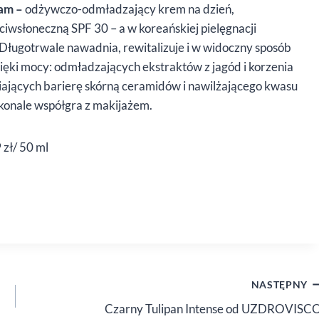
eam –
odżywczo-odmładzający krem na dzień,
wsłoneczną SPF 30 – a w koreańskiej pielęgnacji
 Długotrwale nawadnia, rewitalizuje i w widoczny sposób
zięki mocy: odmładzających ekstraktów z jagód i korzenia
iających barierę skórną ceramidów i nawilżającego kwasu
konale współgra z makijażem.
 zł/ 50 ml
NASTĘPNY
Czarny Tulipan Intense od UZDROVISC