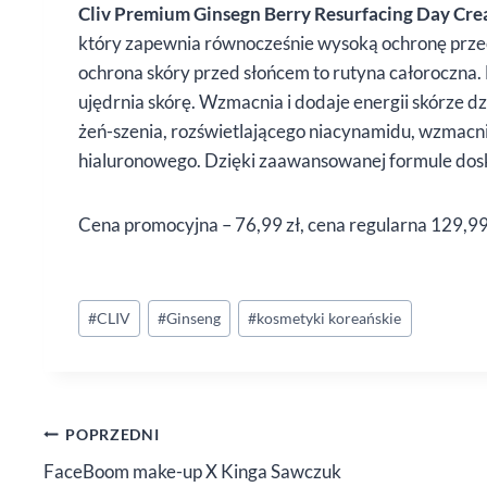
Cliv Premium Ginsegn Berry Resurfacing Day Cr
który zapewnia równocześnie wysoką ochronę przeci
ochrona skóry przed słońcem to rutyna całoroczna.
ujędrnia skórę. Wzmacnia i dodaje energii skórze d
żeń-szenia, rozświetlającego niacynamidu, wzmacn
hialuronowego. Dzięki zaawansowanej formule dos
Cena promocyjna – 76,99 zł, cena regularna 129,99
Tagi
#
CLIV
#
Ginseng
#
kosmetyki koreańskie
wpisu:
Nawigacja
POPRZEDNI
FaceBoom make-up X Kinga Sawczuk
wpisu