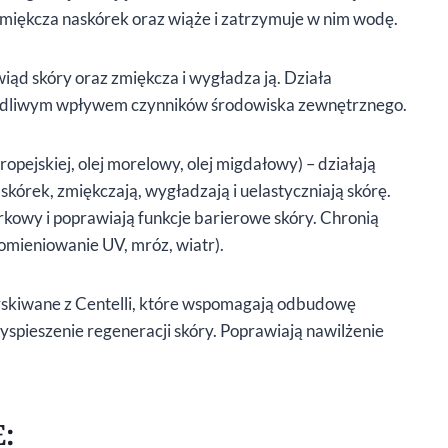
 zmiękcza naskórek oraz wiąże i zatrzymuje w nim wodę.
świąd skóry oraz zmiękcza i wygładza ją. Działa
zkodliwym wpływem czynników środowiska zewnętrznego.
uropejskiej, olej morelowy, olej migdałowy) – działają
kórek, zmiękczają, wygładzają i uelastyczniają skórę.
kowy i poprawiają funkcje barierowe skóry. Chronią
mieniowanie UV, mróz, wiatr).
zyskiwane z Centelli, które wspomagają odbudowę
zyspieszenie regeneracji skóry. Poprawiają nawilżenie
E: