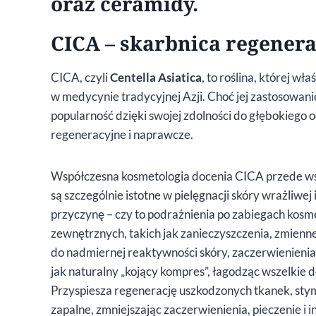
oraz ceramidy.
CICA – skarbnica regenerac
CICA, czyli
Centella Asiatica
, to roślina, której w
w medycynie tradycyjnej Azji. Choć jej zastosowani
popularność dzięki swojej zdolności do głębokiego o
regeneracyjne i naprawcze.
Współczesna kosmetologia docenia CICA przede wszy
są szczególnie istotne w pielęgnacji skóry wrażliwej
przyczynę – czy to podrażnienia po zabiegach kosm
zewnętrznych, takich jak zanieczyszczenia, zmienn
do nadmiernej reaktywności skóry, zaczerwienienia
jak naturalny „kojący kompres”, łagodząc wszelkie d
Przyspiesza regenerację uszkodzonych tkanek, stymu
zapalne, zmniejszając zaczerwienienia, pieczenie i 