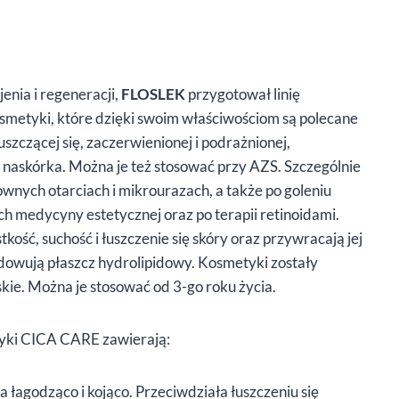
enia i regeneracji,
FLOSLEK
przygotował linię
osmetyki, które dzięki swoim właściwościom są polecane
 łuszczącej się, zaczerwienionej i podrażnionej,
 naskórka. Można je też stosować przy AZS. Szczególnie
wnych otarciach i mikrourazach, a także po goleniu
ach medycyny estetycznej oraz po terapii retinoidami.
ość, suchość i łuszczenie się skóry oraz przywracają jej
dowują płaszcz hydrolipidowy. Kosmetyki zostały
skie. Można je stosować od 3-go roku życia.
yki CICA CARE zawierają:
a łagodząco i kojąco. Przeciwdziała łuszczeniu się