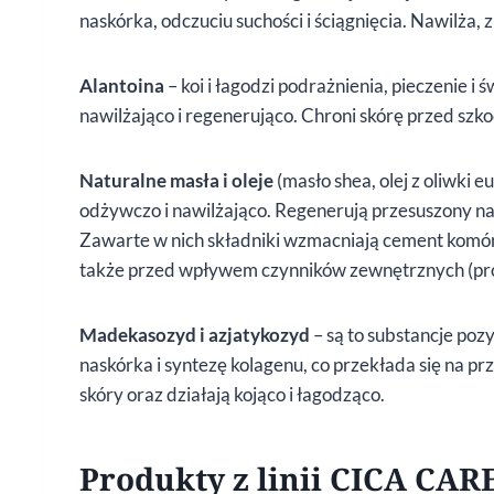
naskórka, odczuciu suchości i ściągnięcia. Nawilża,
Alantoina
– koi i łagodzi podrażnienia, pieczenie i 
nawilżająco i regenerująco. Chroni skórę przed s
Naturalne masła i oleje
(masło shea, olej z oliwki e
odżywczo i nawilżająco. Regenerują przesuszony nas
Zawarte w nich składniki wzmacniają cement komór
także przed wpływem czynników zewnętrznych (pro
Madekasozyd i azjatykozyd
– są to substancje po
naskórka i syntezę kolagenu, co przekłada się na pr
skóry oraz działają kojąco i łagodząco.
Produkty z linii CICA CAR