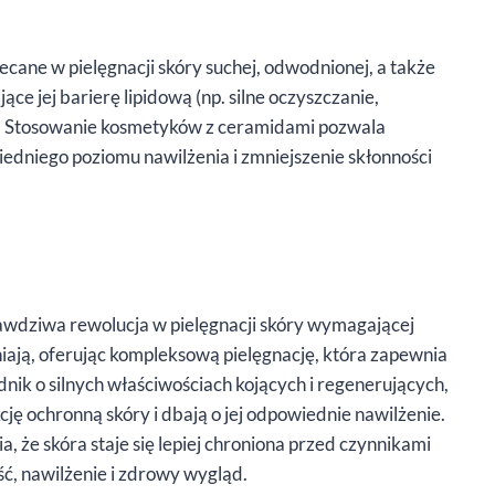
cane w pielęgnacji skóry suchej, odwodnionej, a także
ce jej barierę lipidową (np. silne oczyszczanie,
). Stosowanie kosmetyków z ceramidami pozwala
dniego poziomu nawilżenia i zmniejszenie skłonności
wdziwa rewolucja w pielęgnacji skóry wymagającej
niają, oferując kompleksową pielęgnację, która zapewnia
dnik o silnych właściwościach kojących i regenerujących,
ję ochronną skóry i dbają o jej odpowiednie nawilżenie.
 że skóra staje się lepiej chroniona przed czynnikami
ć, nawilżenie i zdrowy wygląd.