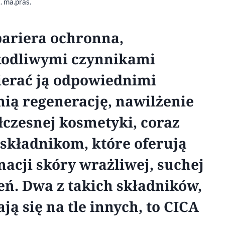
t. ma.pras.
bariera ochronna,
zkodliwymi czynnikami
erać ją odpowiednimi
ią regenerację, nawilżenie
łczesnej kosmetyki, coraz
 składnikom, które oferują
acji skóry wrażliwej, suchej
eń. Dwa z takich składników,
ją się na tle innych, to CICA