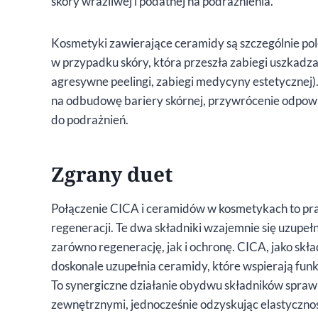
skóry wrażliwej i podatnej na podrażnienia.
Kosmetyki zawierające ceramidy są szczególnie pole
w przypadku skóry, która przeszła zabiegi uszkadzają
agresywne peelingi, zabiegi medycyny estetycznej
na odbudowę bariery skórnej, przywrócenie odpowie
do podrażnień.
Zgrany duet
Połączenie CICA i ceramidów w kosmetykach to pra
regeneracji. Te dwa składniki wzajemnie się uzupeł
zarówno regenerację, jak i ochronę. CICA, jako skła
doskonale uzupełnia ceramidy, które wspierają funkc
To synergiczne działanie obydwu składników sprawia,
zewnętrznymi, jednocześnie odzyskując elastycznoś