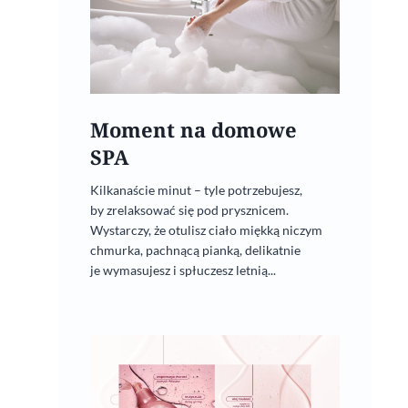
Moment na domowe
SPA
Kilkanaście minut – tyle potrzebujesz,
by zrelaksować się pod prysznicem.
Wystarczy, że otulisz ciało miękką niczym
chmurka, pachnącą pianką, delikatnie
je wymasujesz i spłuczesz letnią...