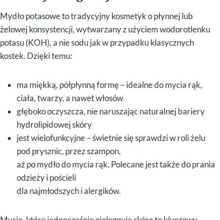
Mydło potasowe to tradycyjny kosmetyk o płynnej lub
żelowej konsystencji, wytwarzany z użyciem wodorotlenku
potasu (KOH), a nie sodu jak w przypadku klasycznych
kostek. Dzięki temu:
ma miękką, półpłynną formę – idealne do mycia rąk,
ciała, twarzy, a nawet włosów
głęboko oczyszcza, nie naruszając naturalnej bariery
hydrolipidowej skóry
jest wielofunkcyjne – świetnie się sprawdzi w roli żelu
pod prysznic, przez szampon,
aż po mydło do mycia rąk. Polecane jest także do prania
odzieży i pościeli
dla najmłodszych i alergików.
Mycie, które jednocześnie pielęgnuje skórę to kluczowy