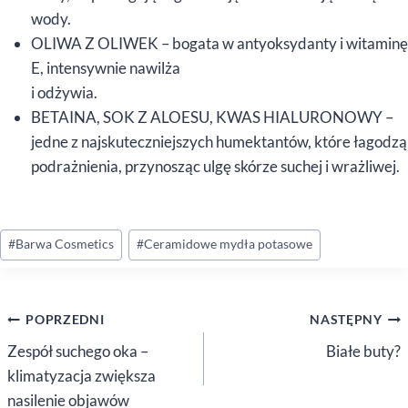
wody.
OLIWA Z OLIWEK – bogata w antyoksydanty i witaminę
E, intensywnie nawilża
i odżywia.
BETAINA, SOK Z ALOESU, KWAS HIALURONOWY –
jedne z najskuteczniejszych humektantów, które łagodzą
podrażnienia, przynosząc ulgę skórze suchej i wrażliwej.
Tagi
#
Barwa Cosmetics
#
Ceramidowe mydła potasowe
wpisu:
Nawigacja
POPRZEDNI
NASTĘPNY
wpisu
Zespół suchego oka –
Białe buty?
klimatyzacja zwiększa
nasilenie objawów