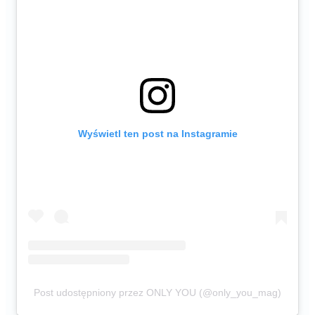
Wyświetl ten post na Instagramie
Post udostępniony przez ONLY YOU (@only_you_mag)