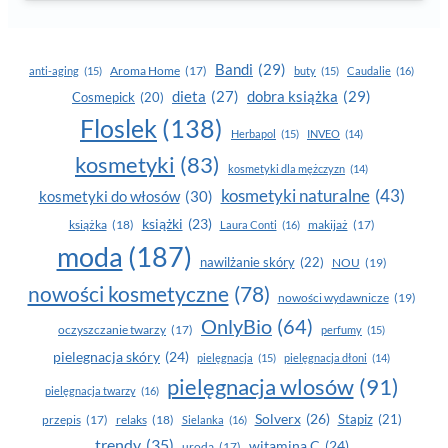
Bandi
(29)
Aroma Home
(17)
anti-aging
(15)
buty
(15)
Caudalie
(16)
dobra książka
(29)
dieta
(27)
Cosmepick
(20)
Floslek
(138)
Herbapol
(15)
INVEO
(14)
kosmetyki
(83)
kosmetyki dla mężczyzn
(14)
kosmetyki naturalne
(43)
kosmetyki do włosów
(30)
książki
(23)
książka
(18)
makijaż
(17)
Laura Conti
(16)
moda
(187)
nawilżanie skóry
(22)
NOU
(19)
nowości kosmetyczne
(78)
nowości wydawnicze
(19)
OnlyBio
(64)
oczyszczanie twarzy
(17)
perfumy
(15)
pielegnacja skóry
(24)
pielęgnacja
(15)
pielęgnacja dłoni
(14)
pielęgnacja wlosów
(91)
pielęgnacja twarzy
(16)
Solverx
(26)
Stapiz
(21)
przepis
(17)
relaks
(18)
Sielanka
(16)
trendy
(35)
witamina C
(24)
uroda
(17)