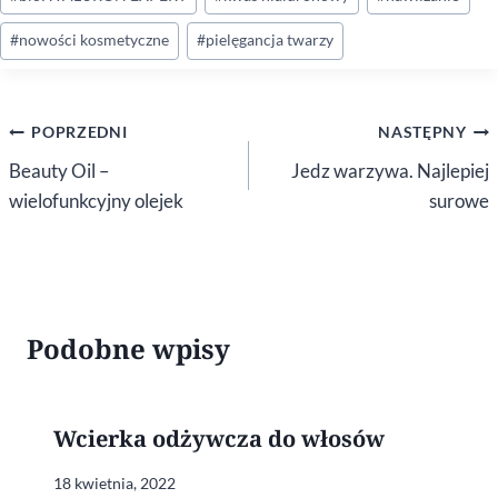
wpisu:
#
nowości kosmetyczne
#
pielęgancja twarzy
Nawigacja
POPRZEDNI
NASTĘPNY
wpisu
Beauty Oil –
Jedz warzywa. Najlepiej
wielofunkcyjny olejek
surowe
Podobne wpisy
Wcierka odżywcza do włosów
18 kwietnia, 2022