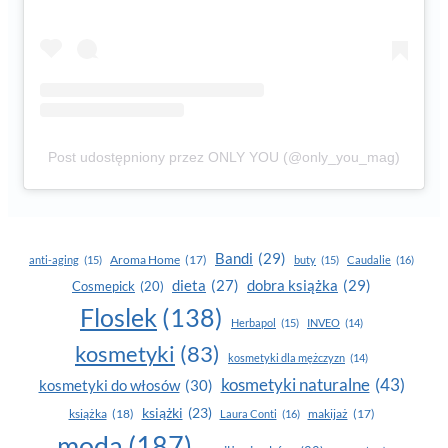
Post udostępniony przez ONLY YOU (@only_you_mag)
Bandi
(29)
Aroma Home
(17)
anti-aging
(15)
buty
(15)
Caudalie
(16)
dobra książka
(29)
dieta
(27)
Cosmepick
(20)
Floslek
(138)
Herbapol
(15)
INVEO
(14)
kosmetyki
(83)
kosmetyki dla mężczyzn
(14)
kosmetyki naturalne
(43)
kosmetyki do włosów
(30)
książki
(23)
książka
(18)
makijaż
(17)
Laura Conti
(16)
moda
(187)