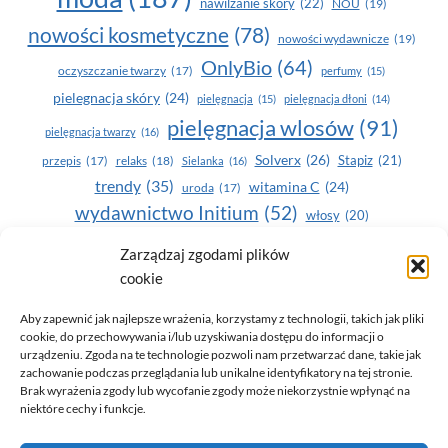
nawilżanie skóry
(22)
NOU
(19)
nowości kosmetyczne
(78)
nowości wydawnicze
(19)
OnlyBio
(64)
oczyszczanie twarzy
(17)
perfumy
(15)
pielegnacja skóry
(24)
pielęgnacja
(15)
pielęgnacja dłoni
(14)
pielęgnacja wlosów
(91)
pielęgnacja twarzy
(16)
Solverx
(26)
Stapiz
(21)
przepis
(17)
relaks
(18)
Sielanka
(16)
trendy
(35)
witamina C
(24)
uroda
(17)
wydawnictwo Initium
(52)
włosy
(20)
Yasumi
(164)
zdrowe zęby
(20)
Zarządzaj zgodami plików
cookie
zdrowie
(135)
Aby zapewnić jak najlepsze wrażenia, korzystamy z technologii, takich jak pliki
cookie, do przechowywania i/lub uzyskiwania dostępu do informacji o
urządzeniu. Zgoda na te technologie pozwoli nam przetwarzać dane, takie jak
zachowanie podczas przeglądania lub unikalne identyfikatory na tej stronie.
Brak wyrażenia zgody lub wycofanie zgody może niekorzystnie wpłynąć na
niektóre cechy i funkcje.