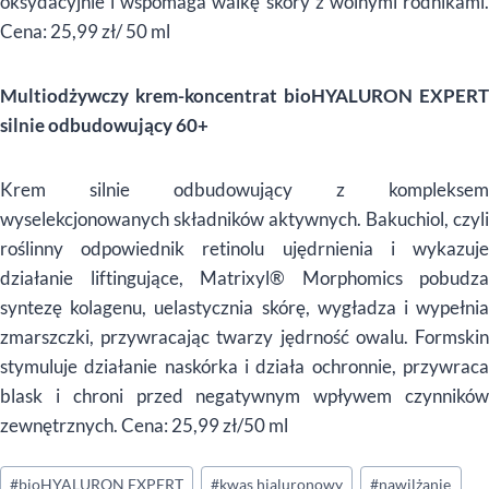
oksydacyjnie i wspomaga walkę skóry z wolnymi rodnikami.
Cena: 25,99 zł/ 50 ml
Multiodżywczy krem-koncentrat bioHYALURON EXPERT
silnie odbudowujący 60+
Krem silnie odbudowujący z kompleksem
wyselekcjonowanych składników aktywnych. Bakuchiol, czyli
roślinny odpowiednik retinolu ujędrnienia i wykazuje
działanie liftingujące, Matrixyl® Morphomics pobudza
syntezę kolagenu, uelastycznia skórę, wygładza i wypełnia
zmarszczki, przywracając twarzy jędrność owalu. Formskin
stymuluje działanie naskórka i działa ochronnie, przywraca
blask i chroni przed negatywnym wpływem czynników
zewnętrznych. Cena: 25,99 zł/50 ml
Tagi
#
bioHYALURON EXPERT
#
kwas hialuronowy
#
nawilżanie