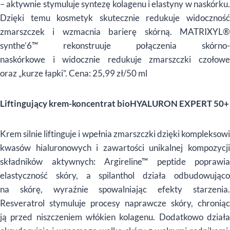
– aktywnie stymuluje syntezę kolagenu i elastyny w naskórku.
Dzięki temu kosmetyk skutecznie redukuje widoczność
zmarszczek i wzmacnia barierę skórną. MATRIXYL®
synthe’6™ rekonstruuje połączenia skórno-
naskórkowe i widocznie redukuje zmarszczki czołowe
oraz „kurze łapki”. Cena: 25,99 zł/50 ml
Liftingujący krem-koncentrat bioHYALURON EXPERT 50+
Krem silnie liftinguje i wpełnia zmarszczki dzięki kompleksowi
kwasów hialuronowych i zawartości unikalnej kompozycji
składników aktywnych: Argireline™ peptide poprawia
elastyczność skóry, a spilanthol działa odbudowująco
na skórę, wyraźnie spowalniając efekty starzenia.
Resveratrol stymuluje procesy naprawcze skóry, chroniąc
ją przed niszczeniem włókien kolagenu. Dodatkowo działa