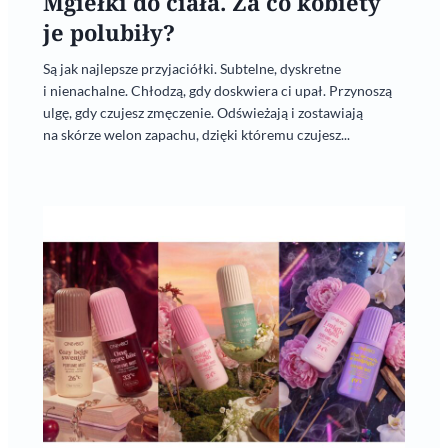
Mgiełki do ciała. Za co kobiety
je polubiły?
Są jak najlepsze przyjaciółki. Subtelne, dyskretne
i nienachalne. Chłodzą, gdy doskwiera ci upał. Przynoszą
ulgę, gdy czujesz zmęczenie. Odświeżają i zostawiają
na skórze welon zapachu, dzięki któremu czujesz...