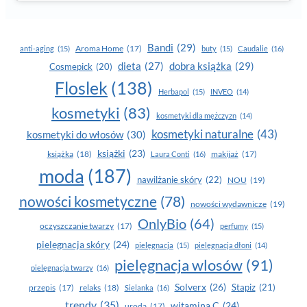
Bandi
(29)
Aroma Home
(17)
anti-aging
(15)
buty
(15)
Caudalie
(16)
dobra książka
(29)
dieta
(27)
Cosmepick
(20)
Floslek
(138)
Herbapol
(15)
INVEO
(14)
kosmetyki
(83)
kosmetyki dla mężczyzn
(14)
kosmetyki naturalne
(43)
kosmetyki do włosów
(30)
książki
(23)
książka
(18)
makijaż
(17)
Laura Conti
(16)
moda
(187)
nawilżanie skóry
(22)
NOU
(19)
nowości kosmetyczne
(78)
nowości wydawnicze
(19)
OnlyBio
(64)
oczyszczanie twarzy
(17)
perfumy
(15)
pielegnacja skóry
(24)
pielęgnacja
(15)
pielęgnacja dłoni
(14)
pielęgnacja wlosów
(91)
pielęgnacja twarzy
(16)
Solverx
(26)
Stapiz
(21)
przepis
(17)
relaks
(18)
Sielanka
(16)
trendy
(35)
witamina C
(24)
uroda
(17)