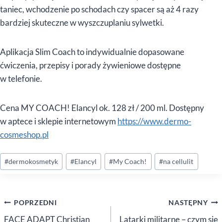
taniec, wchodzenie po schodach czy spacer są aż 4 razy
bardziej skuteczne w wyszczuplaniu sylwetki.
Aplikacja Slim Coach to indywidualnie dopasowane
ćwiczenia, przepisy i porady żywieniowe dostępne
w telefonie.
Cena MY COACH! Elancyl ok. 128 zł / 200 ml. Dostępny
w aptece i sklepie internetowym
https://www.dermo-
cosmeshop.pl
Tagi
#
dermokosmetyk
#
Elancyl
#
My Coach!
#
na cellulit
wpisu:
Nawigacja
POPRZEDNI
NASTĘPNY
wpisu
FACE ADAPT Christian
Latarki militarne – czym się