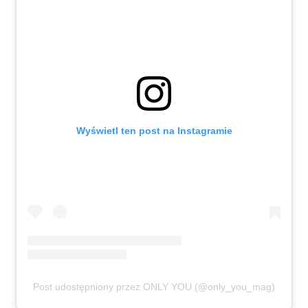
Wyświetl ten post na Instagramie
Post udostępniony przez ONLY YOU (@only_you_mag)