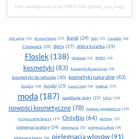
Post udostępniony przez ONLY YOU (@only_you_mag)
Bandi
(29)
Aroma Home
(17)
anti-aging
(15)
buty
(15)
Caudalie
(16)
dobra książka
(29)
dieta
(27)
Cosmepick
(20)
Floslek
(138)
Herbapol
(15)
INVEO
(14)
kosmetyki
(83)
kosmetyki dla mężczyzn
(14)
kosmetyki naturalne
(43)
kosmetyki do włosów
(30)
książki
(23)
książka
(18)
makijaż
(17)
Laura Conti
(16)
moda
(187)
nawilżanie skóry
(22)
NOU
(19)
nowości kosmetyczne
(78)
nowości wydawnicze
(19)
OnlyBio
(64)
oczyszczanie twarzy
(17)
perfumy
(15)
pielegnacja skóry
(24)
pielęgnacja
(15)
pielęgnacja dłoni
(14)
pielęgnacja wlosów
(91)
pielęgnacja twarzy
(16)