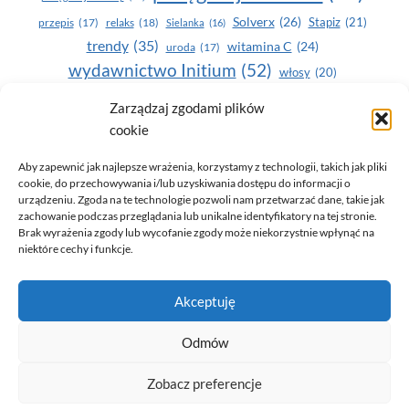
Solverx
(26)
Stapiz
(21)
przepis
(17)
relaks
(18)
Sielanka
(16)
trendy
(35)
witamina C
(24)
uroda
(17)
wydawnictwo Initium
(52)
włosy
(20)
Yasumi
(164)
zdrowe zęby
(20)
Zarządzaj zgodami plików
cookie
zdrowie
(135)
Aby zapewnić jak najlepsze wrażenia, korzystamy z technologii, takich jak pliki
cookie, do przechowywania i/lub uzyskiwania dostępu do informacji o
urządzeniu. Zgoda na te technologie pozwoli nam przetwarzać dane, takie jak
zachowanie podczas przeglądania lub unikalne identyfikatory na tej stronie.
Brak wyrażenia zgody lub wycofanie zgody może niekorzystnie wpłynąć na
niektóre cechy i funkcje.
© 2026 Only You - portal dla kobiet (uroda, moda, zdrowie)
Akceptuję
opracowanie:
AZDOBRESTRONY
Odmów
Zobacz preferencje
Polityka prywatności i RODO