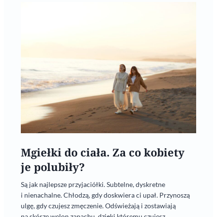
Mgiełki do ciała. Za co kobiety
je polubiły?
Są jak najlepsze przyjaciółki. Subtelne, dyskretne
i nienachalne. Chłodzą, gdy doskwiera ci upał. Przynoszą
ulgę, gdy czujesz zmęczenie. Odświeżają i zostawiają
na skórze welon zapachu, dzięki któremu czujesz...