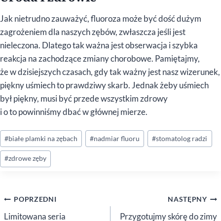
Jak nietrudno zauważyć, fluoroza może być dość dużym
zagrożeniem dla naszych zębów, zwłaszcza jeśli jest
nieleczona. Dlatego tak ważna jest obserwacja i szybka
reakcja na zachodzące zmiany chorobowe. Pamiętajmy,
że w dzisiejszych czasach, gdy tak ważny jest nasz wizerunek,
piękny uśmiech to prawdziwy skarb. Jednak żeby uśmiech
był piękny, musi być przede wszystkim zdrowy
i o to powinniśmy dbać w głównej mierze.
Tagi
#
białe plamki na zębach
#
nadmiar fluoru
#
stomatolog radzi
wpisu:
#
zdrowe zęby
Nawigacja
POPRZEDNI
NASTĘPNY
wpisu
Limitowana seria
Przygotujmy skórę do zimy