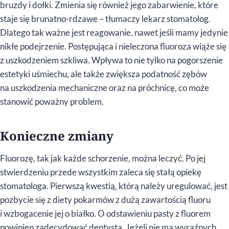
bruzdy i dołki. Zmienia się również jego zabarwienie, które
staje się brunatno-rdzawe – tłumaczy lekarz stomatolog.
Dlatego tak ważne jest reagowanie, nawet jeśli mamy jedynie
nikłe podejrzenie. Postępująca i nieleczona fluoroza wiąże się
z uszkodzeniem szkliwa. Wpływa to nie tylko na pogorszenie
estetyki uśmiechu, ale także zwiększa podatność zębów
na uszkodzenia mechaniczne oraz na próchnicę, co może
stanowić poważny problem.
Konieczne zmiany
Fluorozę, tak jak każde schorzenie, można leczyć. Po jej
stwierdzeniu przede wszystkim zaleca się stałą opiekę
stomatologa. Pierwszą kwestią, którą należy uregulować, jest
pozbycie się z diety pokarmów z dużą zawartością fluoru
i wzbogacenie jej o białko. O odstawieniu pasty z fluorem
powinien zadecydować dentysta. Jeżeli nie ma wyraźnych