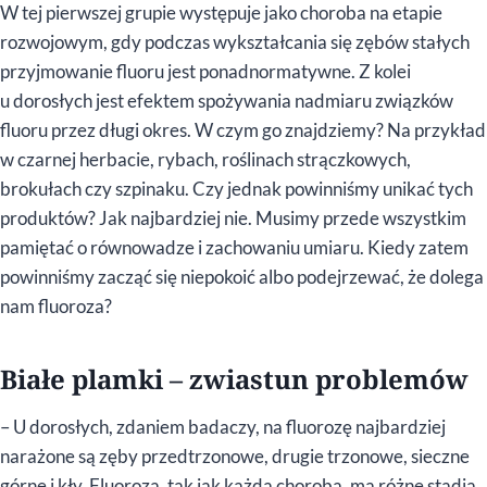
W tej pierwszej grupie występuje jako choroba na etapie
rozwojowym, gdy podczas wykształcania się zębów stałych
przyjmowanie fluoru jest ponadnormatywne. Z kolei
u dorosłych jest efektem spożywania nadmiaru związków
fluoru przez długi okres. W czym go znajdziemy? Na przykład
w czarnej herbacie, rybach, roślinach strączkowych,
brokułach czy szpinaku. Czy jednak powinniśmy unikać tych
produktów? Jak najbardziej nie. Musimy przede wszystkim
pamiętać o równowadze i zachowaniu umiaru. Kiedy zatem
powinniśmy zacząć się niepokoić albo podejrzewać, że dolega
nam fluoroza?
Białe plamki – zwiastun problemów
– U dorosłych, zdaniem badaczy, na fluorozę najbardziej
narażone są zęby przedtrzonowe, drugie trzonowe, sieczne
górne i kły. Fluoroza, tak jak każda choroba, ma różne stadia