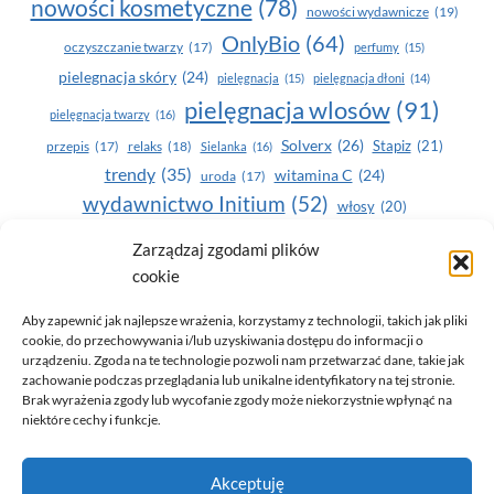
nowości kosmetyczne
(78)
nowości wydawnicze
(19)
OnlyBio
(64)
oczyszczanie twarzy
(17)
perfumy
(15)
pielegnacja skóry
(24)
pielęgnacja
(15)
pielęgnacja dłoni
(14)
pielęgnacja wlosów
(91)
pielęgnacja twarzy
(16)
Solverx
(26)
Stapiz
(21)
przepis
(17)
relaks
(18)
Sielanka
(16)
trendy
(35)
witamina C
(24)
uroda
(17)
wydawnictwo Initium
(52)
włosy
(20)
Yasumi
(164)
zdrowe zęby
(20)
Zarządzaj zgodami plików
cookie
zdrowie
(135)
Aby zapewnić jak najlepsze wrażenia, korzystamy z technologii, takich jak pliki
cookie, do przechowywania i/lub uzyskiwania dostępu do informacji o
urządzeniu. Zgoda na te technologie pozwoli nam przetwarzać dane, takie jak
zachowanie podczas przeglądania lub unikalne identyfikatory na tej stronie.
Brak wyrażenia zgody lub wycofanie zgody może niekorzystnie wpłynąć na
niektóre cechy i funkcje.
© 2026 Only You - portal dla kobiet (uroda, moda, zdrowie)
Akceptuję