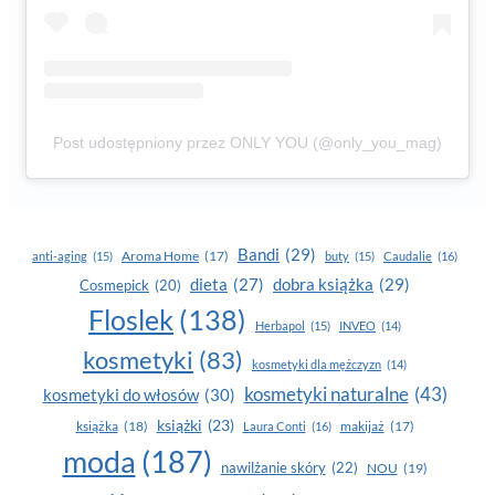
Post udostępniony przez ONLY YOU (@only_you_mag)
Bandi
(29)
Aroma Home
(17)
anti-aging
(15)
buty
(15)
Caudalie
(16)
dobra książka
(29)
dieta
(27)
Cosmepick
(20)
Floslek
(138)
Herbapol
(15)
INVEO
(14)
kosmetyki
(83)
kosmetyki dla mężczyzn
(14)
kosmetyki naturalne
(43)
kosmetyki do włosów
(30)
książki
(23)
książka
(18)
makijaż
(17)
Laura Conti
(16)
moda
(187)
nawilżanie skóry
(22)
NOU
(19)