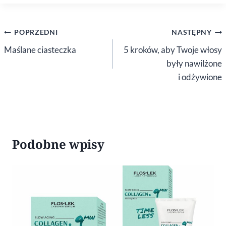
Nawigacja
POPRZEDNI
NASTĘPNY
wpisu
Maślane ciasteczka
5 kroków, aby Twoje włosy
były nawilżone
i odżywione
Podobne wpisy