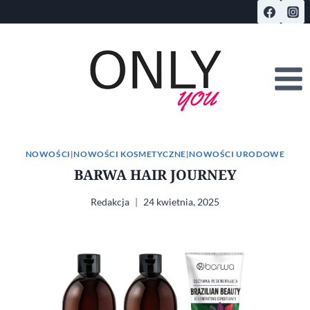
Przejdź
do
treści
NOWOŚCI
|
NOWOŚCI KOSMETYCZNE
|
NOWOŚCI URODOWE
BARWA HAIR JOURNEY
Redakcja
24 kwietnia, 2025