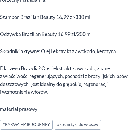
Szampon Brazilian Beauty 16,99 zł/380 ml
Odżywka Brazilian Beauty 16,99 zł/200 ml
Składniki aktywne: Olej i ekstrakt z awokado, keratyna
Dlaczego Brazylia? Olej i ekstrakt z awokado, znane
z właściwości regenerujących, pochodzi z brazylijskich lasów
deszczowych i jest idealny do głębokiej regeneracji
i wzmocnienia włosów.
materiał prasowy
Tagi
#
BARWA HAIR JOURNEY
#
kosmetyki do włosów
wpisu: