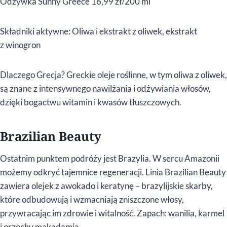
Odżywka Sunny Greece 16,99 zł/200 ml
Składniki aktywne: Oliwa i ekstrakt z oliwek, ekstrakt
z winogron
Dlaczego Grecja? Greckie oleje roślinne, w tym oliwa z oliwek,
są znane z intensywnego nawilżania i odżywiania włosów,
dzięki bogactwu witamin i kwasów tłuszczowych.
Brazilian Beauty
Ostatnim punktem podróży jest Brazylia. W sercu Amazonii
możemy odkryć tajemnice regeneracji. Linia Brazilian Beauty
zawiera olejek z awokado i keratynę – brazylijskie skarby,
które odbudowują i wzmacniają zniszczone włosy,
przywracając im zdrowie i witalność. Zapach: wanilia, karmel
i orzechy makadamia.