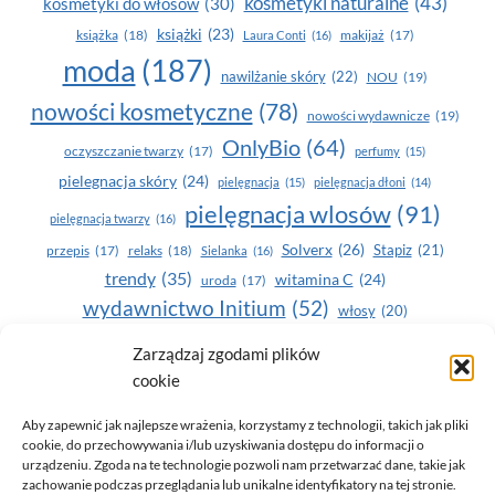
kosmetyki naturalne
(43)
kosmetyki do włosów
(30)
książki
(23)
książka
(18)
makijaż
(17)
Laura Conti
(16)
moda
(187)
nawilżanie skóry
(22)
NOU
(19)
nowości kosmetyczne
(78)
nowości wydawnicze
(19)
OnlyBio
(64)
oczyszczanie twarzy
(17)
perfumy
(15)
pielegnacja skóry
(24)
pielęgnacja
(15)
pielęgnacja dłoni
(14)
pielęgnacja wlosów
(91)
pielęgnacja twarzy
(16)
Solverx
(26)
Stapiz
(21)
przepis
(17)
relaks
(18)
Sielanka
(16)
trendy
(35)
witamina C
(24)
uroda
(17)
wydawnictwo Initium
(52)
włosy
(20)
Yasumi
(164)
zdrowe zęby
(20)
Zarządzaj zgodami plików
cookie
zdrowie
(135)
Aby zapewnić jak najlepsze wrażenia, korzystamy z technologii, takich jak pliki
cookie, do przechowywania i/lub uzyskiwania dostępu do informacji o
urządzeniu. Zgoda na te technologie pozwoli nam przetwarzać dane, takie jak
zachowanie podczas przeglądania lub unikalne identyfikatory na tej stronie.