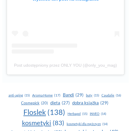
Post udostępniony przez ONLY YOU (@only_you_mag)
Bandi
(29)
Aroma Home
(17)
anti-aging
(15)
buty
(15)
Caudalie
(16)
dobra książka
(29)
dieta
(27)
Cosmepick
(20)
Floslek
(138)
Herbapol
(15)
INVEO
(14)
kosmetyki
(83)
kosmetyki dla mężczyzn
(14)