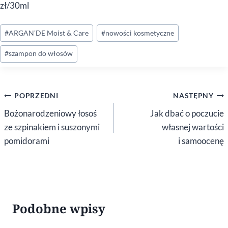
zł/30ml
Tagi
#
ARGAN’DE Moist & Care
#
nowości kosmetyczne
wpisu:
#
szampon do włosów
Nawigacja
POPRZEDNI
NASTĘPNY
wpisu
Bożonarodzeniowy łosoś
Jak dbać o poczucie
ze szpinakiem i suszonymi
własnej wartości
pomidorami
i samoocenę
Podobne wpisy