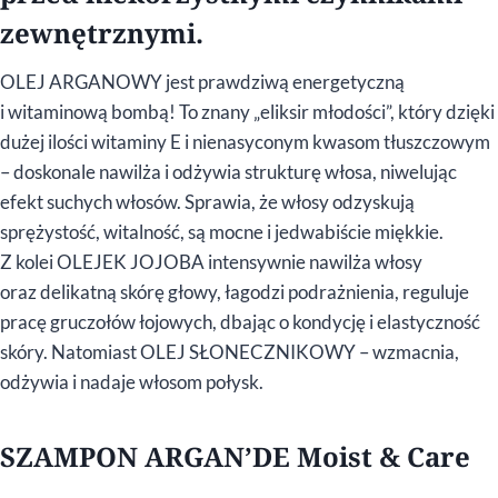
zewnętrznymi.
OLEJ ARGANOWY jest prawdziwą energetyczną
i witaminową bombą! To znany „eliksir młodości”, który dzięki
dużej ilości witaminy E i nienasyconym kwasom tłuszczowym
– doskonale nawilża i odżywia strukturę włosa, niwelując
efekt suchych włosów. Sprawia, że włosy odzyskują
sprężystość, witalność, są mocne i jedwabiście miękkie.
Z kolei OLEJEK JOJOBA intensywnie nawilża włosy
oraz delikatną skórę głowy, łagodzi podrażnienia, reguluje
pracę gruczołów łojowych, dbając o kondycję i elastyczność
skóry. Natomiast OLEJ SŁONECZNIKOWY – wzmacnia,
odżywia i nadaje włosom połysk.
SZAMPON ARGAN’DE Moist & Care