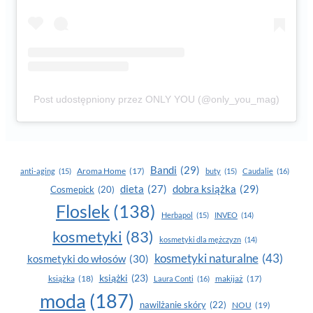
Post udostępniony przez ONLY YOU (@only_you_mag)
Bandi
(29)
Aroma Home
(17)
anti-aging
(15)
buty
(15)
Caudalie
(16)
dobra książka
(29)
dieta
(27)
Cosmepick
(20)
Floslek
(138)
Herbapol
(15)
INVEO
(14)
kosmetyki
(83)
kosmetyki dla mężczyzn
(14)
kosmetyki naturalne
(43)
kosmetyki do włosów
(30)
książki
(23)
książka
(18)
makijaż
(17)
Laura Conti
(16)
moda
(187)
nawilżanie skóry
(22)
NOU
(19)