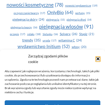
nowości kosmetyczne
(78)
nowości wydawnicze
(19)
OnlyBio
(64)
oczyszczanie twarzy
(17)
perfumy
(15)
pielegnacja skóry
(24)
pielęgnacja
(15)
pielęgnacja dłoni
(14)
pielęgnacja wlosów
(91)
pielęgnacja twarzy
(16)
Solverx
(26)
Stapiz
(21)
przepis
(17)
relaks
(18)
Sielanka
(16)
trendy
(35)
witamina C
(24)
uroda
(17)
wydawnictwo Initium
(52)
włosy
(20)
Yasumi
(164)
zdrowe zęby
(20)
Zarządzaj zgodami plików
cookie
zdrowie
(135)
Aby zapewnić jak najlepsze wrażenia, korzystamy z technologii, takich jak pliki
cookie, do przechowywania i/lub uzyskiwania dostępu do informacji o
urządzeniu. Zgoda na te technologie pozwoli nam przetwarzać dane, takie jak
zachowanie podczas przeglądania lub unikalne identyfikatory na tej stronie.
Brak wyrażenia zgody lub wycofanie zgody może niekorzystnie wpłynąć na
niektóre cechy i funkcje.
© 2026 Only You - portal dla kobiet (uroda, moda, zdrowie)