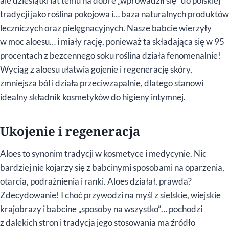
ale dziesiątki lat temu na dobre „wprowadził się” do polskiej
tradycji jako roślina pokojowa i… baza naturalnych produktów
leczniczych oraz pielęgnacyjnych. Nasze babcie wierzyły
w moc aloesu… i miały rację, ponieważ ta składająca się w 95
procentach z bezcennego soku roślina działa fenomenalnie!
Wyciąg z aloesu ułatwia gojenie i regenerację skóry,
zmniejsza ból i działa przeciwzapalnie, dlatego stanowi
idealny składnik kosmetyków do higieny intymnej.
Ukojenie i regeneracja
Aloes to synonim tradycji w kosmetyce i medycynie. Nic
bardziej nie kojarzy się z babcinymi sposobami na oparzenia,
otarcia, podrażnienia i ranki. Aloes działał, prawda?
Zdecydowanie! I choć przywodzi na myśl z sielskie, wiejskie
krajobrazy i babcine „sposoby na wszystko”… pochodzi
z dalekich stron i tradycja jego stosowania ma źródło