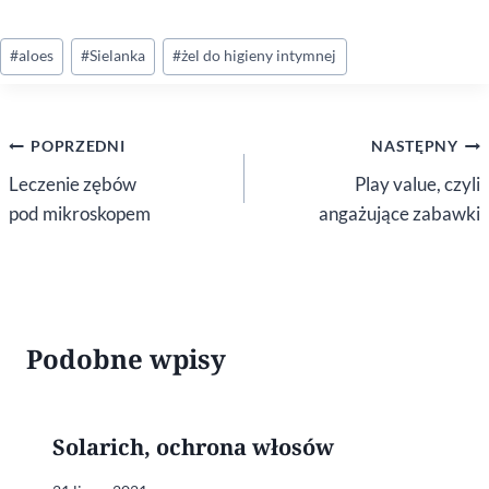
Tagi
#
aloes
#
Sielanka
#
żel do higieny intymnej
wpisu:
Nawigacja
POPRZEDNI
NASTĘPNY
wpisu
Leczenie zębów
Play value, czyli
pod mikroskopem
angażujące zabawki
Podobne wpisy
Solarich, ochrona włosów