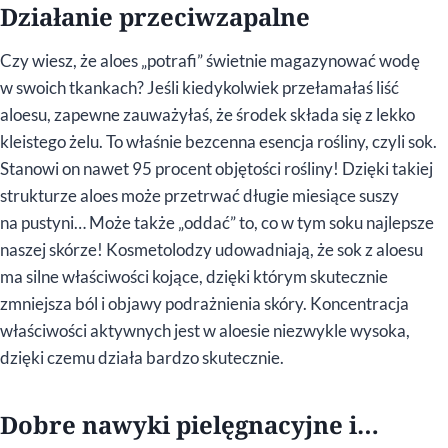
Działanie przeciwzapalne
Czy wiesz, że aloes „potrafi” świetnie magazynować wodę
w swoich tkankach? Jeśli kiedykolwiek przełamałaś liść
aloesu, zapewne zauważyłaś, że środek składa się z lekko
kleistego żelu. To właśnie bezcenna esencja rośliny, czyli sok.
Stanowi on nawet 95 procent objętości rośliny! Dzięki takiej
strukturze aloes może przetrwać długie miesiące suszy
na pustyni… Może także „oddać” to, co w tym soku najlepsze
naszej skórze! Kosmetolodzy udowadniają, że sok z aloesu
ma silne właściwości kojące, dzięki którym skutecznie
zmniejsza ból i objawy podrażnienia skóry. Koncentracja
właściwości aktywnych jest w aloesie niezwykle wysoka,
dzięki czemu działa bardzo skutecznie.
Dobre nawyki pielęgnacyjne i…