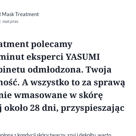
. mat.pras.
eatment polecamy
 minut eksperci YASUMI
abinetu odmłodzona. Twoja
ność. A wszystko to za sprawą
tanie wmasowane w skórę
j około 28 dni, przyspieszając
owolona z kondycji skóry twarzy, szyi i dekoltu, warto