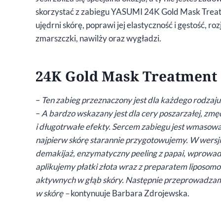
skorzystać z zabiegu YASUMI 24K Gold Mask Treatm
ujędrni skórę, poprawi jej elastyczność i gęstość, ro
zmarszczki, nawilży oraz wygładzi.
24K Gold Mask Treatment
–
Ten zabieg przeznaczony jest dla każdego rodzaju
–
A bardzo wskazany jest dla cery poszarzałej, zmęc
i długotrwałe efekty. Sercem zabiegu jest wmasow
najpierw skórę starannie przygotowujemy. W wers
demakijaż, enzymatyczny peeling z papai, wprowa
aplikujemy płatki złota wraz z preparatem liposo
aktywnych w głąb skóry. Następnie przeprowadza
w skórę –
kontynuuje Barbara Zdrojewska.