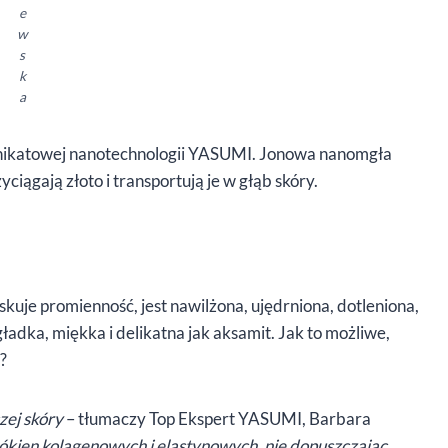
e
w
s
k
a
i unikatowej nanotechnologii YASUMI. Jonowa nanomgła
iągają złoto i transportują je w głąb skóry.
kuje promienność, jest nawilżona, ujędrniona, dotleniona,
ładka, miękka i delikatna jak aksamit. Jak to możliwe,
?
zej skóry
– tłumaczy Top Ekspert YASUMI, Barbara
ókien kolagenowych i elastynowych, nie dopuszczając