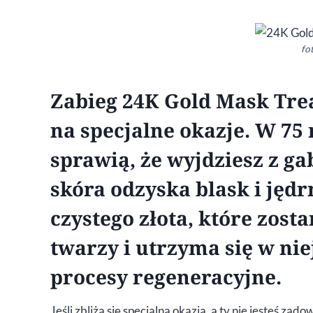
fot
Zabieg 24K Gold Mask Tr
na specjalne okazje. W 75
sprawią, że wyjdziesz z g
skóra odzyska blask i jędr
czystego złota, które zos
twarzy i utrzyma się w nie
procesy regeneracyjne.
Jeśli zbliża się specjalna okazja, a ty nie jesteś zad