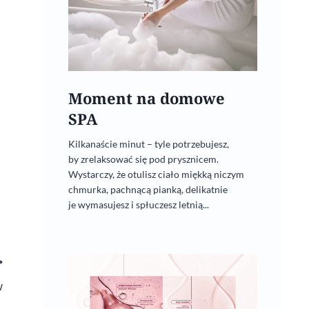
Moment na domowe
SPA
Kilkanaście minut – tyle potrzebujesz,
by zrelaksować się pod prysznicem.
Wystarczy, że otulisz ciało miękką niczym
chmurka, pachnącą pianką, delikatnie
je wymasujesz i spłuczesz letnią...
w