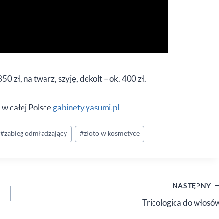
 zł, na twarz, szyję, dekolt – ok. 400 zł.
w całej Polsce
gabinety.yasumi.pl
#
zabieg odmładzający
#
złoto w kosmetyce
NASTĘPNY
Tricologica do włosó