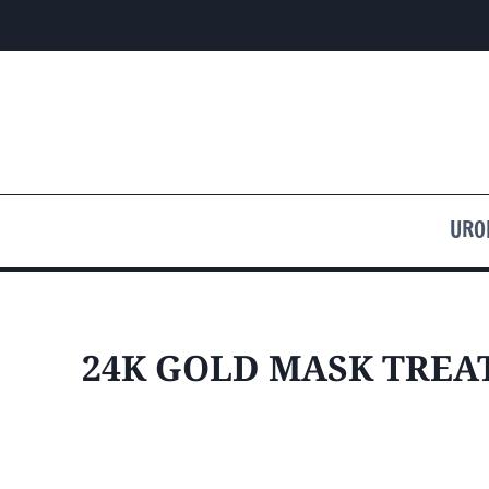
Przejdź
do
treści
URO
24K GOLD MASK TRE