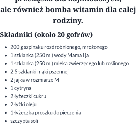
ale również bomba witamin dla całej
rodziny.
Składniki (około 20 gofrów)
200 g szpinaku rozdrobnionego, mrożonego
1 szklanka (250 ml) wody Mama i ja
1 szklanka (250 ml) mleka zwierzęcego lub roślinnego
2,5 szklanki mąki pszennej
2 jajka w rozmiarze M
1 cytryna
2 łyżeczki cukru
2 łyżki oleju
1 łyżeczka proszku do pieczenia
szczypta soli