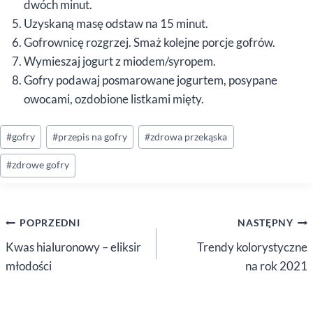
dwóch minut.
Uzyskaną masę odstaw na 15 minut.
Gofrownicę rozgrzej. Smaż kolejne porcje gofrów.
Wymieszaj jogurt z miodem/syropem.
Gofry podawaj posmarowane jogurtem, posypane
owocami, ozdobione listkami mięty.
Tagi
#
gofry
#
przepis na gofry
#
zdrowa przekąska
wpisu:
#
zdrowe gofry
Nawigacja
POPRZEDNI
NASTĘPNY
wpisu
Kwas hialuronowy – eliksir
Trendy kolorystyczne
młodości
na rok 2021