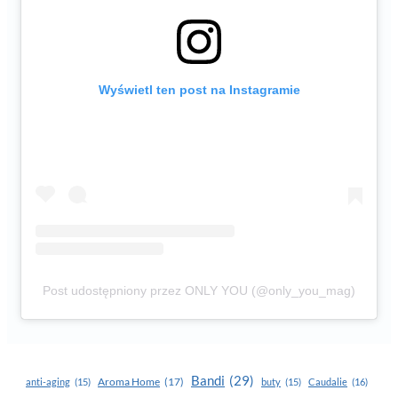
Wyświetl ten post na Instagramie
Post udostępniony przez ONLY YOU (@only_you_mag)
Bandi
(29)
Aroma Home
(17)
anti-aging
(15)
buty
(15)
Caudalie
(16)