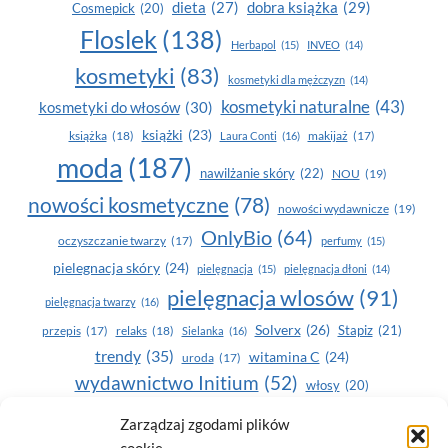
dobra książka
(29)
dieta
(27)
Cosmepick
(20)
Floslek
(138)
Herbapol
(15)
INVEO
(14)
kosmetyki
(83)
kosmetyki dla mężczyzn
(14)
kosmetyki naturalne
(43)
kosmetyki do włosów
(30)
książki
(23)
książka
(18)
makijaż
(17)
Laura Conti
(16)
moda
(187)
nawilżanie skóry
(22)
NOU
(19)
nowości kosmetyczne
(78)
nowości wydawnicze
(19)
OnlyBio
(64)
oczyszczanie twarzy
(17)
perfumy
(15)
pielegnacja skóry
(24)
pielęgnacja
(15)
pielęgnacja dłoni
(14)
pielęgnacja wlosów
(91)
pielęgnacja twarzy
(16)
Solverx
(26)
Stapiz
(21)
przepis
(17)
relaks
(18)
Sielanka
(16)
trendy
(35)
witamina C
(24)
uroda
(17)
wydawnictwo Initium
(52)
włosy
(20)
Yasumi
(164)
zdrowe zęby
(20)
Zarządzaj zgodami plików