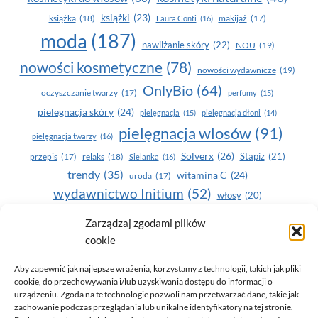
książki
(23)
książka
(18)
makijaż
(17)
Laura Conti
(16)
moda
(187)
nawilżanie skóry
(22)
NOU
(19)
nowości kosmetyczne
(78)
nowości wydawnicze
(19)
OnlyBio
(64)
oczyszczanie twarzy
(17)
perfumy
(15)
pielegnacja skóry
(24)
pielęgnacja
(15)
pielęgnacja dłoni
(14)
pielęgnacja wlosów
(91)
pielęgnacja twarzy
(16)
Solverx
(26)
Stapiz
(21)
przepis
(17)
relaks
(18)
Sielanka
(16)
trendy
(35)
witamina C
(24)
uroda
(17)
wydawnictwo Initium
(52)
włosy
(20)
Yasumi
(164)
zdrowe zęby
(20)
Zarządzaj zgodami plików
cookie
zdrowie
(135)
Aby zapewnić jak najlepsze wrażenia, korzystamy z technologii, takich jak pliki
cookie, do przechowywania i/lub uzyskiwania dostępu do informacji o
urządzeniu. Zgoda na te technologie pozwoli nam przetwarzać dane, takie jak
zachowanie podczas przeglądania lub unikalne identyfikatory na tej stronie.