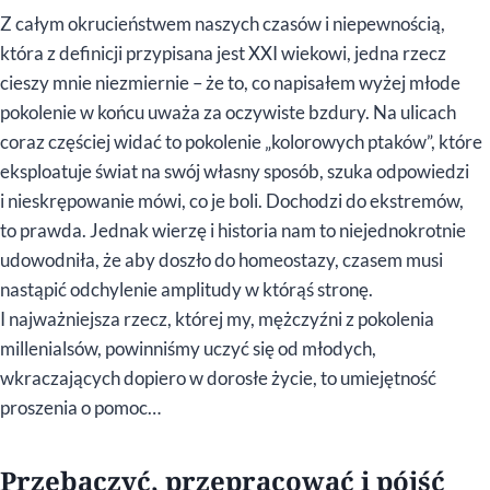
Z całym okrucieństwem naszych czasów i niepewnością,
która z definicji przypisana jest XXI wiekowi, jedna rzecz
cieszy mnie niezmiernie – że to, co napisałem wyżej młode
pokolenie w końcu uważa za oczywiste bzdury. Na ulicach
coraz częściej widać to pokolenie „kolorowych ptaków”, które
eksploatuje świat na swój własny sposób, szuka odpowiedzi
i nieskrępowanie mówi, co je boli. Dochodzi do ekstremów,
to prawda. Jednak wierzę i historia nam to niejednokrotnie
udowodniła, że aby doszło do homeostazy, czasem musi
nastąpić odchylenie amplitudy w którąś stronę.
I najważniejsza rzecz, której my, mężczyźni z pokolenia
millenialsów, powinniśmy uczyć się od młodych,
wkraczających dopiero w dorosłe życie, to umiejętność
proszenia o pomoc…
Przebaczyć, przepracować i pójść