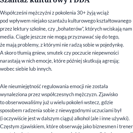
Współcześni mężczyźni z pokolenia 30+ żyją wciąż
pod wpływem niejako szantażu kulturowego kształtowanego
przez lektury szkolne, czy „bohaterów”, których wciskają nam
media. Ciągle jeszcze nie mogą przyznawać się do tego,
że mają problemy, z którymi nie radzą sobie w pojedynkę.
A skoro tłumią gniew, smutek czy poczucie niepewności
narastają w nich emocje, które później skutkują agresją;
wobec siebie lub innych.
Ale nieumiejętność regulowania emocji nie została
wynaleziona przez współczesnych mężczyzn. Zjawisko
to obserwowaliśmy już u wielu pokoleń wstecz, gdzie
sposobem radzenia sobie z niewygodnymi uczuciami był
(i oczywiście jest w dalszym ciągu) alkohol (ale i inne używki).
Częstym zjawiskiem, które obserwuję jako biznesmen i trener