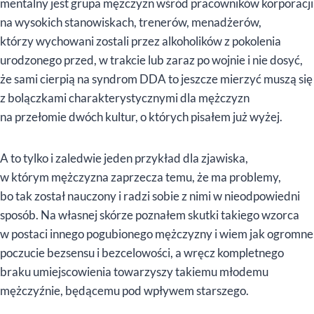
mentalny jest grupa mężczyzn wśród pracowników korporacji
na wysokich stanowiskach, trenerów, menadżerów,
którzy wychowani zostali przez alkoholików z pokolenia
urodzonego przed, w trakcie lub zaraz po wojnie i nie dosyć,
że sami cierpią na syndrom DDA to jeszcze mierzyć muszą się
z bolączkami charakterystycznymi dla mężczyzn
na przełomie dwóch kultur, o których pisałem już wyżej.
A to tylko i zaledwie jeden przykład dla zjawiska,
w którym mężczyzna zaprzecza temu, że ma problemy,
bo tak został nauczony i radzi sobie z nimi w nieodpowiedni
sposób. Na własnej skórze poznałem skutki takiego wzorca
w postaci innego pogubionego mężczyzny i wiem jak ogromne
poczucie bezsensu i bezcelowości, a wręcz kompletnego
braku umiejscowienia towarzyszy takiemu młodemu
mężczyźnie, będącemu pod wpływem starszego.