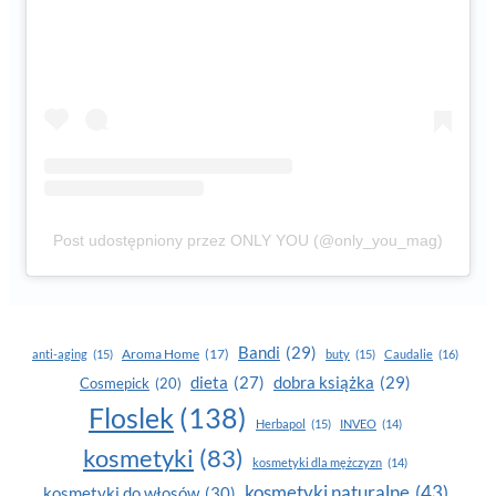
Post udostępniony przez ONLY YOU (@only_you_mag)
Bandi
(29)
Aroma Home
(17)
anti-aging
(15)
buty
(15)
Caudalie
(16)
dobra książka
(29)
dieta
(27)
Cosmepick
(20)
Floslek
(138)
Herbapol
(15)
INVEO
(14)
kosmetyki
(83)
kosmetyki dla mężczyzn
(14)
kosmetyki naturalne
(43)
kosmetyki do włosów
(30)