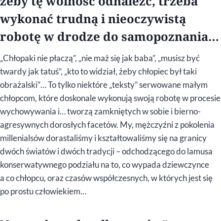
żeby tę wolność odnaleźć, trzeba
wykonać trudną i nieoczywistą
robotę w drodze do samopoznania…
„Chłopaki nie płaczą”, „nie maż się jak baba”, „musisz być
twardy jak tatuś”, „kto to widział, żeby chłopiec był taki
obrażalski”… To tylko niektóre „teksty” serwowane małym
chłopcom, które doskonale wykonują swoją robotę w procesie
wychowywania i… tworzą zamkniętych w sobie i bierno-
agresywnych dorosłych facetów. My, mężczyźni z pokolenia
millenialsów dorastaliśmy i kształtowaliśmy się na granicy
dwóch światów i dwóch tradycji – odchodzącego do lamusa
konserwatywnego podziału na to, co wypada dziewczynce
a co chłopcu, oraz czasów współczesnych, w których jest się
po prostu człowiekiem…