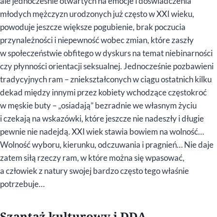
ale jednocześnie otwartych na emocje i doświadczenia
młodych mężczyzn urodzonych już często w XXI wieku,
powoduje jeszcze większe pogubienie, brak poczucia
przynależności i niepewność wobec zmian, które zaszły
w społeczeństwie obfitego w dyskurs na temat niebinarności
czy płynności orientacji seksualnej. Jednocześnie pozbawieni
tradycyjnych ram – zniekształconych w ciągu ostatnich kilku
dekad między innymi przez kobiety wchodzące częstokroć
w męskie buty – „osiadają” bezradnie we własnym życiu
i czekają na wskazówki, które jeszcze nie nadeszły i długie
pewnie nie nadejdą. XXI wiek stawia bowiem na wolność…
Wolność wyboru, kierunku, odczuwania i pragnień… Nie daje
zatem siłą rzeczy ram, w które można się wpasować,
a człowiek z natury swojej bardzo często tego właśnie
potrzebuje…
Szantaż kulturowy i DDA