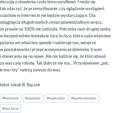
decyzję o stawieniu czoła temu wysiłkowi. I może się
tak zdarzyć, że przemyśliwanie, czy oglądanie wystąpień
coachów w Internecie nie będzie wystarczające. Dla
osiągnięcia długotrwałych zmian powiedziałbym wręcz,
że prawie na 100% nie zadziała. Potrzeba nam drugiej osoby
w bezpośrednim kontakcie
face to face
, która zada właściwe
pytania we właściwy sposób i nakieruje nas, wesprze
w poszukiwaniu i przepracowywaniu problemów, traum
i otwieraniu się na nowe. Ale nie łudźcie się, że ktoś odwali
za was całą robotę. Tak dobrze nie ma… Przysłowiowe „pot,
krew i łzy” należą zawsze do was.
tekst Jakub B. Bączek
Tagi
#
feminizm
#
męskość
#
mężczyźni
#
społeczeństwo
wpisu:
#
styl życia