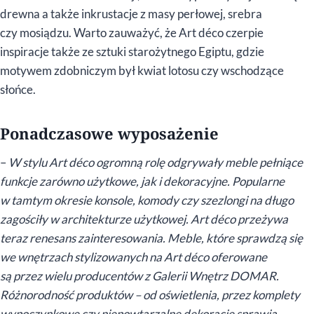
drewna a także inkrustacje z masy perłowej, srebra
czy mosiądzu. Warto zauważyć, że Art déco czerpie
inspiracje także ze sztuki starożytnego Egiptu, gdzie
motywem zdobniczym był kwiat lotosu czy wschodzące
słońce.
Ponadczasowe wyposażenie
–
W stylu Art déco ogromną rolę odgrywały meble pełniące
funkcje zarówno użytkowe, jak i dekoracyjne. Popularne
w tamtym okresie konsole, komody czy szezlongi na długo
zagościły w architekturze użytkowej. Art déco przeżywa
teraz renesans zainteresowania. Meble, które sprawdzą się
we wnętrzach stylizowanych na Art déco oferowane
są przez wielu producentów z Galerii Wnętrz DOMAR.
Różnorodność produktów – od oświetlenia, przez komplety
wypoczynkowe czy niepowtarzalne dekoracje sprawią,