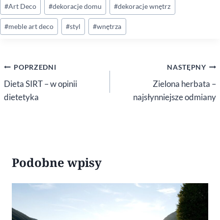
Tagi
#
Art Deco
#
dekoracje domu
#
dekoracje wnętrz
wpisu:
#
meble art deco
#
styl
#
wnętrza
Nawigacja
POPRZEDNI
NASTĘPNY
wpisu
Dieta SIRT – w opinii
Zielona herbata –
dietetyka
najsłynniejsze odmiany
Podobne wpisy