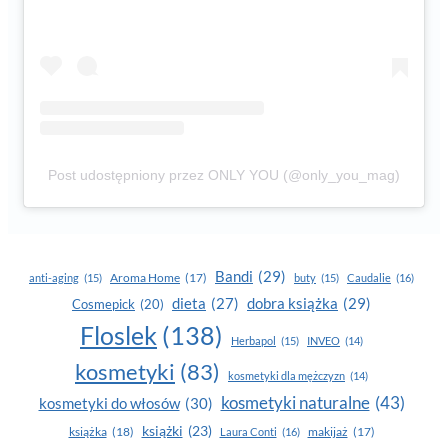
Post udostępniony przez ONLY YOU (@only_you_mag)
Bandi
(29)
Aroma Home
(17)
anti-aging
(15)
buty
(15)
Caudalie
(16)
dobra książka
(29)
dieta
(27)
Cosmepick
(20)
Floslek
(138)
Herbapol
(15)
INVEO
(14)
kosmetyki
(83)
kosmetyki dla mężczyzn
(14)
kosmetyki naturalne
(43)
kosmetyki do włosów
(30)
książki
(23)
książka
(18)
makijaż
(17)
Laura Conti
(16)