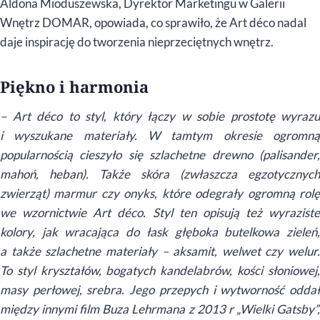
Aldona Mioduszewska, Dyrektor Marketingu w Galerii
Wnętrz DOMAR, opowiada, co sprawiło, że Art déco nadal
daje inspirację do tworzenia nieprzeciętnych wnętrz.
Piękno i harmonia
– Art déco to styl, który łączy w sobie prostotę wyrazu
i wyszukane materiały. W tamtym okresie ogromną
popularnością cieszyło się szlachetne drewno (palisander,
mahoń, heban). Także skóra (zwłaszcza egzotycznych
zwierząt) marmur czy onyks, które odegrały ogromną rolę
we wzornictwie Art déco. Styl ten opisują też wyraziste
kolory, jak wracająca do łask głęboka butelkowa zieleń,
a także szlachetne materiały – aksamit, welwet czy welur.
To styl kryształów, bogatych kandelabrów, kości słoniowej,
masy perłowej, srebra. Jego przepych i wytworność oddał
między innymi film Buza Lehrmana z 2013 r „Wielki Gatsby”,