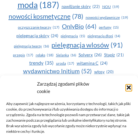
moda
(187)
nawilżanie skóry
(22)
NOU
(19)
nowości kosmetyczne
(78)
nowości wydawnicze
(19)
OnlyBio
(64)
oczyszczanie twarzy
(17)
perfumy
(15)
pielegnacja skóry
(24)
pielęgnacja
(15)
pielęgnacja dłoni
(14)
pielęgnacja wlosów
(91)
pielęgnacja twarzy
(16)
Solverx
(26)
Stapiz
(21)
przepis
(17)
relaks
(18)
Sielanka
(16)
trendy
(35)
witamina C
(24)
uroda
(17)
wydawnictwo Initium
(52)
włosy
(20)
Yasumi
(164)
zdrowe zęby
(20)
Zarządzaj zgodami plików
cookie
zdrowie
(135)
Aby zapewnić jak najlepsze wrażenia, korzystamy z technologii, takich jak pliki
cookie, do przechowywania i/lub uzyskiwania dostępu do informacji o
urządzeniu. Zgoda na te technologie pozwoli nam przetwarzać dane, takie jak
zachowanie podczas przeglądania lub unikalne identyfikatory na tej stronie.
Brak wyrażenia zgody lub wycofanie zgody może niekorzystnie wpłynąć na
niektóre cechy i funkcje.