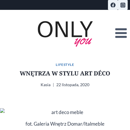
Przejdź
do
treści
LIFESTYLE
WNĘTRZA W STYLU ART DÉCO
Kasia
22 listopada, 2020
fot. Galeria Wnętrz Domar/Italmeble