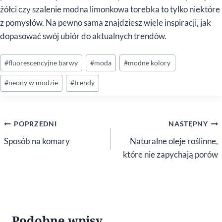
żółci czy szalenie modna limonkowa torebka to tylko niektóre
z pomysłów. Na pewno sama znajdziesz wiele inspiracji, jak
dopasować swój ubiór do aktualnych trendów.
Tagi
#
fluorescencyjne barwy
#
moda
#
modne kolory
wpisu:
#
neony w modzie
#
trendy
Nawigacja
POPRZEDNI
NASTĘPNY
wpisu
Sposób na komary
Naturalne oleje roślinne,
które nie zapychają porów
Podobne wpisy