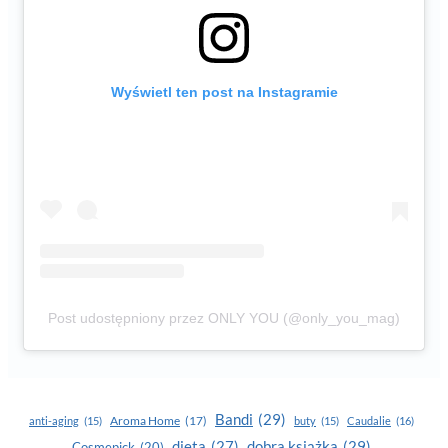
Wyświetl ten post na Instagramie
Post udostępniony przez ONLY YOU (@only_you_mag)
Bandi
(29)
Aroma Home
(17)
anti-aging
(15)
buty
(15)
Caudalie
(16)
dobra książka
(29)
dieta
(27)
Cosmepick
(20)