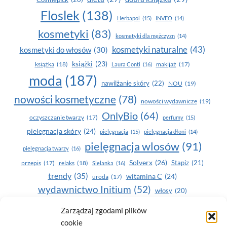
Floslek
(138)
Herbapol
(15)
INVEO
(14)
kosmetyki
(83)
kosmetyki dla mężczyzn
(14)
kosmetyki naturalne
(43)
kosmetyki do włosów
(30)
książki
(23)
książka
(18)
makijaż
(17)
Laura Conti
(16)
moda
(187)
nawilżanie skóry
(22)
NOU
(19)
nowości kosmetyczne
(78)
nowości wydawnicze
(19)
OnlyBio
(64)
oczyszczanie twarzy
(17)
perfumy
(15)
pielegnacja skóry
(24)
pielęgnacja
(15)
pielęgnacja dłoni
(14)
pielęgnacja wlosów
(91)
pielęgnacja twarzy
(16)
Solverx
(26)
Stapiz
(21)
przepis
(17)
relaks
(18)
Sielanka
(16)
trendy
(35)
witamina C
(24)
uroda
(17)
wydawnictwo Initium
(52)
włosy
(20)
Yasumi
(164)
zdrowe zęby
(20)
Zarządzaj zgodami plików
cookie