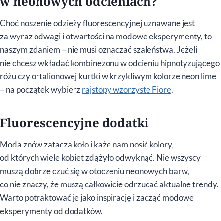
w neonowych odcieniach?
Choć noszenie odzieży fluorescencyjnej uznawane jest
za wyraz odwagi i otwartości na modowe eksperymenty, to –
naszym zdaniem – nie musi oznaczać szaleństwa. Jeżeli
nie chcesz wkładać kombinezonu w odcieniu hipnotyzującego
różu czy ortalionowej kurtki w krzykliwym kolorze neon lime
– na początek wybierz
rajstopy wzorzyste Fiore
.
Fluorescencyjne dodatki
Moda znów zatacza koło i każe nam nosić kolory,
od których wiele kobiet zdążyło odwyknąć. Nie wszyscy
muszą dobrze czuć się w otoczeniu neonowych barw,
co nie znaczy, że muszą całkowicie odrzucać aktualne trendy.
Warto potraktować je jako inspirację i zacząć modowe
eksperymenty od dodatków.