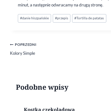
minut, a następnie odwracamy na drugą stronę.
Tagi
#
danie hiszpańskie
#
przepis
#
Tortilla de patatas
wpisu:
Nawigacja
POPRZEDNI
Kolory Simple
wpisu
Podobne wpisy
Kostka czekoladowa