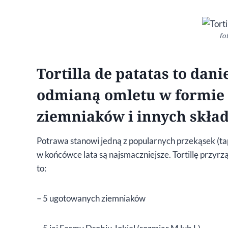
fot
Tortilla de patatas to dani
odmianą omletu w formie p
ziemniaków i innych skła
Potrawa stanowi jedną z popularnych przekąsek (t
w końcówce lata są najsmaczniejsze. Tortillę przyr
to:
– 5 ugotowanych ziemniaków