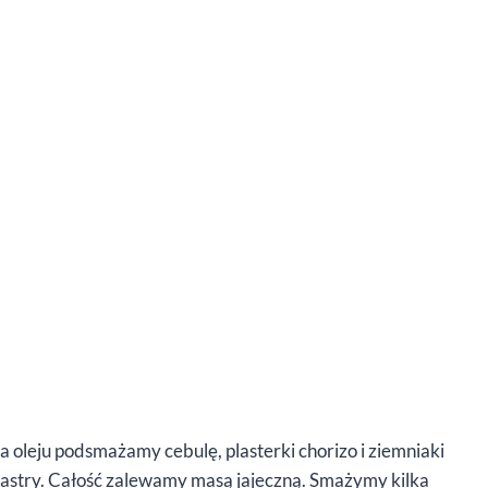
oleju podsmażamy cebulę, plasterki chorizo i ziemniaki
lastry. Całość zalewamy masą jajeczną. Smażymy kilka