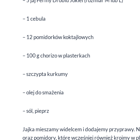
– 5 jaj Fermy Drobiu Jokiel (rozmiar M lub L)
– 1 cebula
– 12 pomidorków koktajlowych
– 100 g chorizo w plasterkach
– szczypta kurkumy
– olej do smażenia
– sól, pieprz
Jajka mieszamy widelcem i dodajemy przyprawy. Na 
oraz pomidory, które wcześniej również kroimy w p