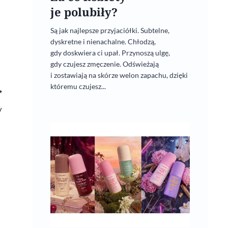
je polubiły?
Są jak najlepsze przyjaciółki. Subtelne,
dyskretne i nienachalne. Chłodzą,
gdy doskwiera ci upał. Przynoszą ulgę,
gdy czujesz zmęczenie. Odświeżają
i zostawiają na skórze welon zapachu, dzięki
któremu czujesz...
y
Pasta z buraków i pestek dyni