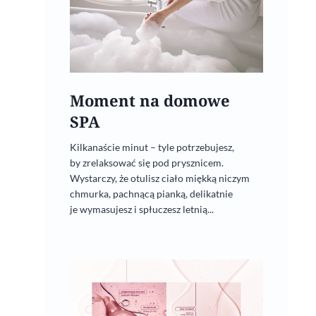
Moment na domowe
SPA
Kilkanaście minut – tyle potrzebujesz,
by zrelaksować się pod prysznicem.
Wystarczy, że otulisz ciało miękką niczym
chmurka, pachnącą pianką, delikatnie
je wymasujesz i spłuczesz letnią...