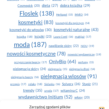
dobra książka
(29)
dieta
(27)
Cosmepick
(20)
Floslek
(138)
Herbapol
(15)
INVEO
(14)
kosmetyki
(83)
kosmetyki dla mężczyzn
(14)
kosmetyki naturalne
(43)
kosmetyki do włosów
(30)
książki
(23)
książka
(18)
makijaż
(17)
Laura Conti
(16)
moda
(187)
nawilżanie skóry
(22)
NOU
(19)
nowości kosmetyczne
(78)
nowości wydawnicze
(19)
OnlyBio
(64)
oczyszczanie twarzy
(17)
perfumy
(15)
pielegnacja skóry
(24)
pielęgnacja
(15)
pielęgnacja dłoni
(14)
pielęgnacja wlosów
(91)
pielęgnacja twarzy
(16)
Solverx
(26)
Stapiz
(21)
przepis
(17)
relaks
(18)
Sielanka
(16)
trendy
(35)
witamina C
(24)
uroda
(17)
wydawnictwo Initium
(52)
włosy
(20)
Yasumi
(164)
zdrowe zęby
(20)
Zarządzaj zgodami plików