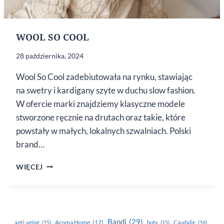
WOOL SO COOL
28 października, 2024
Wool So Cool zadebiutowała na rynku, stawiając
na swetry i kardigany szyte w duchu slow fashion.
W ofercie marki znajdziemy klasyczne modele
stworzone ręcznie na drutach oraz takie, które
powstały w małych, lokalnych szwalniach. Polski
brand…
WOOL
WIĘCEJ
SO
COOL
Bandi
(29)
Aroma Home
(17)
anti-aging
(15)
buty
(15)
Caudalie
(16)