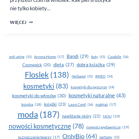
nie tylko kobiety…
YASUMI
WIĘCEJ
WSPIERA
WALKĘ
Z RAKIEM
PIERSI.
PRZYŁĄCZ
Bandi
(29)
Aroma Home
(17)
anti-aging
(15)
buty
(15)
Caudalie
(16)
SIĘ
dobra książka
(29)
dieta
(27)
Cosmepick
(20)
Floslek
(138)
Herbapol
(15)
INVEO
(14)
kosmetyki
(83)
kosmetyki dla mężczyzn
(14)
kosmetyki naturalne
(43)
kosmetyki do włosów
(30)
książki
(23)
książka
(18)
makijaż
(17)
Laura Conti
(16)
moda
(187)
nawilżanie skóry
(22)
NOU
(19)
nowości kosmetyczne
(78)
nowości wydawnicze
(19)
OnlyBio
(64)
oczyszczanie twarzy
(17)
perfumy
(15)