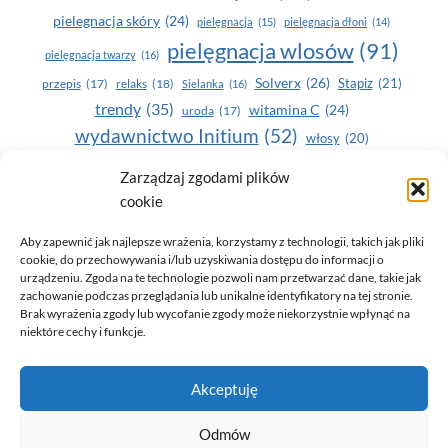
pielegnacja skóry
(24)
pielęgnacja
(15)
pielęgnacja dłoni
(14)
pielęgnacja wlosów
(91)
pielęgnacja twarzy
(16)
Solverx
(26)
Stapiz
(21)
przepis
(17)
relaks
(18)
Sielanka
(16)
trendy
(35)
witamina C
(24)
uroda
(17)
wydawnictwo Initium
(52)
włosy
(20)
Yasumi
(164)
zdrowe zęby
(20)
Zarządzaj zgodami plików
cookie
zdrowie
(135)
Aby zapewnić jak najlepsze wrażenia, korzystamy z technologii, takich jak pliki
cookie, do przechowywania i/lub uzyskiwania dostępu do informacji o
urządzeniu. Zgoda na te technologie pozwoli nam przetwarzać dane, takie jak
zachowanie podczas przeglądania lub unikalne identyfikatory na tej stronie.
Brak wyrażenia zgody lub wycofanie zgody może niekorzystnie wpłynąć na
niektóre cechy i funkcje.
© 2026 Only You - portal dla kobiet (uroda, moda, zdrowie)
Akceptuję
opracowanie:
AZDOBRESTRONY
Odmów