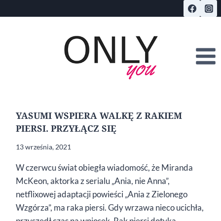
Przejdź
do
treści
YASUMI WSPIERA WALKĘ Z RAKIEM
PIERSI. PRZYŁĄCZ SIĘ
13 września, 2021
W czerwcu świat obiegła wiadomość, że Miranda
McKeon, aktorka z serialu „Ania, nie Anna”,
netflixowej adaptacji powieści „Ania z Zielonego
Wzgórza”, ma raka piersi. Gdy wrzawa nieco ucichła,
przyszedł czas na wniosek. Rak piersi dotyka