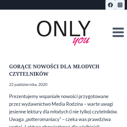
Przejdź
do
treści
GORĄCE NOWOŚCI DLA MŁODYCH
CZYTELNIKÓW
22 października, 2020
Prezentujemy wspaniałe nowości przygotowane
przez wydawnictwo Media Rodzina – warte uwagi
jesienne lektury dla młodych (i nie tylko) czytelników.
Uwaga „potteromaniacy” – czeka was prawdziwa
uczta! Lektura obowiązkowa dla wielbicieli…