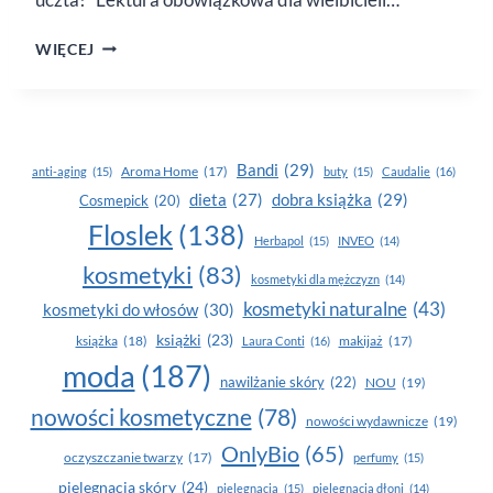
GORĄCE
WIĘCEJ
NOWOŚCI
DLA
MŁODYCH
CZYTELNIKÓW
Bandi
(29)
Aroma Home
(17)
anti-aging
(15)
buty
(15)
Caudalie
(16)
dobra książka
(29)
dieta
(27)
Cosmepick
(20)
Floslek
(138)
Herbapol
(15)
INVEO
(14)
kosmetyki
(83)
kosmetyki dla mężczyzn
(14)
kosmetyki naturalne
(43)
kosmetyki do włosów
(30)
książki
(23)
książka
(18)
makijaż
(17)
Laura Conti
(16)
moda
(187)
nawilżanie skóry
(22)
NOU
(19)
nowości kosmetyczne
(78)
nowości wydawnicze
(19)
OnlyBio
(65)
oczyszczanie twarzy
(17)
perfumy
(15)
pielegnacja skóry
(24)
pielęgnacja
(15)
pielęgnacja dłoni
(14)