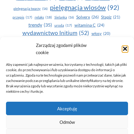
pielęgnacja wlosów
(92)
pielęgnacja twarzy
(16)
Solverx
(26)
Stapiz
(21)
przepis
(17)
relaks
(18)
Sielanka
(16)
trendy
(35)
witamina C
(24)
uroda
(17)
wydawnictwo Initium
(52)
włosy
(20)
Yasumi
(164)
zdrowe zęby
(20)
Zarządzaj zgodami plików
cookie
zdrowie
(135)
Aby zapewnić jak najlepsze wrażenia, korzystamy z technologii, takich jak pliki
cookie, do przechowywania i/lub uzyskiwania dostępu do informacji o
urządzeniu. Zgoda na te technologie pozwoli nam przetwarzać dane, takie jak
zachowanie podczas przeglądania lub unikalne identyfikatory na tej stronie.
Brak wyrażenia zgody lub wycofanie zgody może niekorzystnie wpłynąć na
niektóre cechy i funkcje.
© 2026 Only You - portal dla kobiet (uroda, moda, zdrowie)
Akceptuję
opracowanie:
AZDOBRESTRONY
Odmów