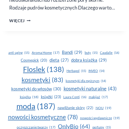
Rodzaje pudrów kosmetycznych Dlaczego warto…
PUDER
WIĘCEJ
–
POMOC
W WALCE
O PERFEKCYJNY
MAKIJAŻ
Bandi
(29)
Aroma Home
(17)
anti-aging
(15)
buty
(15)
Caudalie
(16)
dobra książka
(29)
dieta
(27)
Cosmepick
(20)
Floslek
(138)
Herbapol
(15)
INVEO
(14)
kosmetyki
(83)
kosmetyki dla mężczyzn
(14)
kosmetyki naturalne
(43)
kosmetyki do włosów
(30)
książki
(23)
książka
(18)
makijaż
(17)
Laura Conti
(16)
moda
(187)
nawilżanie skóry
(22)
NOU
(19)
nowości kosmetyczne
(78)
nowości wydawnicze
(19)
OnlyBio
(64)
oczyszczanie twarzy
(17)
perfumy
(15)