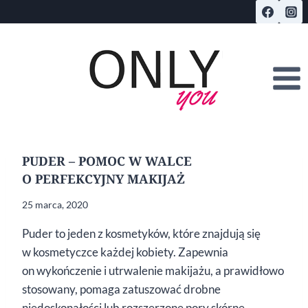
Przejdź
do
treści
PUDER – POMOC W WALCE
O PERFEKCYJNY MAKIJAŻ
25 marca, 2020
Puder to jeden z kosmetyków, które znajdują się
w kosmetyczce każdej kobiety. Zapewnia
on wykończenie i utrwalenie makijażu, a prawidłowo
stosowany, pomaga zatuszować drobne
niedoskonałości lub rozszerzone pory skórne.