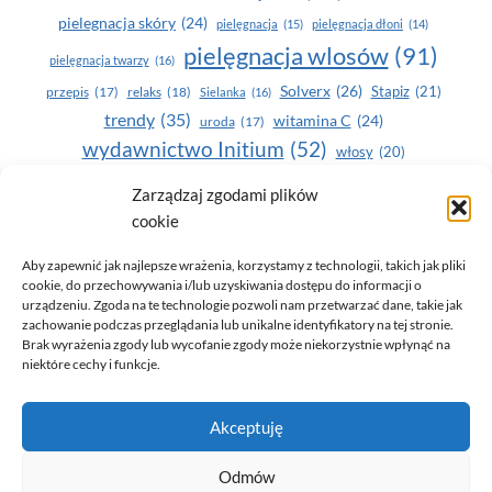
pielegnacja skóry
(24)
pielęgnacja
(15)
pielęgnacja dłoni
(14)
pielęgnacja wlosów
(91)
pielęgnacja twarzy
(16)
Solverx
(26)
Stapiz
(21)
przepis
(17)
relaks
(18)
Sielanka
(16)
trendy
(35)
witamina C
(24)
uroda
(17)
wydawnictwo Initium
(52)
włosy
(20)
Yasumi
(164)
zdrowe zęby
(20)
Zarządzaj zgodami plików
cookie
zdrowie
(135)
Aby zapewnić jak najlepsze wrażenia, korzystamy z technologii, takich jak pliki
cookie, do przechowywania i/lub uzyskiwania dostępu do informacji o
urządzeniu. Zgoda na te technologie pozwoli nam przetwarzać dane, takie jak
zachowanie podczas przeglądania lub unikalne identyfikatory na tej stronie.
Brak wyrażenia zgody lub wycofanie zgody może niekorzystnie wpłynąć na
niektóre cechy i funkcje.
© 2026 Only You - portal dla kobiet (uroda, moda, zdrowie)
Akceptuję
opracowanie:
AZDOBRESTRONY
Odmów