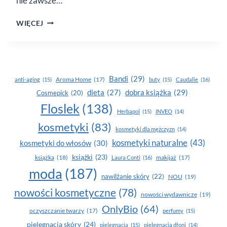
nie zawsze…
I CO Z TYM
WIĘCEJ
CELLULITEM?
Bandi
(29)
Aroma Home
(17)
anti-aging
(15)
buty
(15)
Caudalie
(16)
dobra książka
(29)
dieta
(27)
Cosmepick
(20)
Floslek
(138)
Herbapol
(15)
INVEO
(14)
kosmetyki
(83)
kosmetyki dla mężczyzn
(14)
kosmetyki naturalne
(43)
kosmetyki do włosów
(30)
książki
(23)
książka
(18)
makijaż
(17)
Laura Conti
(16)
moda
(187)
nawilżanie skóry
(22)
NOU
(19)
nowości kosmetyczne
(78)
nowości wydawnicze
(19)
OnlyBio
(64)
oczyszczanie twarzy
(17)
perfumy
(15)
pielegnacja skóry
(24)
pielęgnacja
(15)
pielęgnacja dłoni
(14)