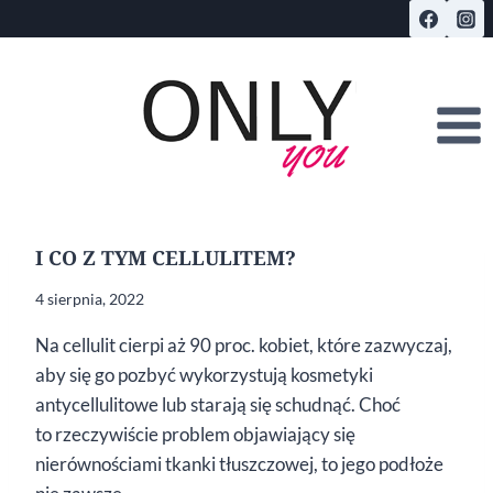
Przejdź
do
treści
I CO Z TYM CELLULITEM?
4 sierpnia, 2022
Na cellulit cierpi aż 90 proc. kobiet, które zazwyczaj,
aby się go pozbyć wykorzystują kosmetyki
antycellulitowe lub starają się schudnąć. Choć
to rzeczywiście problem objawiający się
nierównościami tkanki tłuszczowej, to jego podłoże