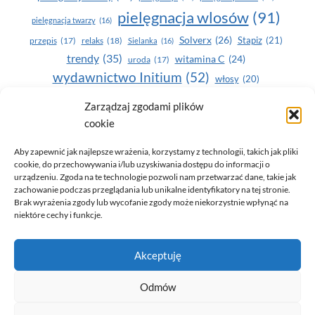
pielęgnacja wlosów
(91)
pielęgnacja twarzy
(16)
Solverx
(26)
Stapiz
(21)
przepis
(17)
relaks
(18)
Sielanka
(16)
trendy
(35)
witamina C
(24)
uroda
(17)
wydawnictwo Initium
(52)
włosy
(20)
Yasumi
(164)
zdrowe zęby
(20)
Zarządzaj zgodami plików
cookie
zdrowie
(135)
Aby zapewnić jak najlepsze wrażenia, korzystamy z technologii, takich jak pliki
cookie, do przechowywania i/lub uzyskiwania dostępu do informacji o
urządzeniu. Zgoda na te technologie pozwoli nam przetwarzać dane, takie jak
zachowanie podczas przeglądania lub unikalne identyfikatory na tej stronie.
Brak wyrażenia zgody lub wycofanie zgody może niekorzystnie wpłynąć na
niektóre cechy i funkcje.
© 2026 Only You - portal dla kobiet (uroda, moda, zdrowie)
Akceptuję
opracowanie:
AZDOBRESTRONY
Odmów