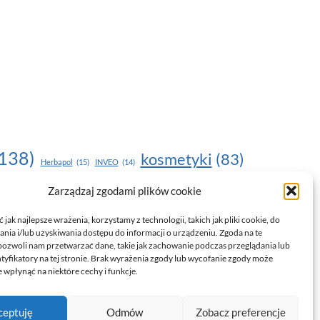
138)
kosmetyki
(83)
Herbapol
(15)
INVEO
(14)
moda
(187)
Zarządzaj zgodami plików cookie
nawilżanie skóry
(22)
(17)
NOU
(19)
egnacja skóry
(24)
pielęgnacja
(15)
pielęgnacja dłoni
(14)
jak najlepsze wrażenia, korzystamy z technologii, takich jak pliki cookie, do
ia i/lub uzyskiwania dostępu do informacji o urządzeniu. Zgoda na te
trendy
(35)
witamina C
(24)
)
uroda
(17)
pozwoli nam przetwarzać dane, takie jak zachowanie podczas przeglądania lub
ntyfikatory na tej stronie. Brak wyrażenia zgody lub wycofanie zgody może
drowie
(135)
 wpłynąć na niektóre cechy i funkcje.
ceptuję
Odmów
Zobacz preferencje
Polityka prywatności i RODO