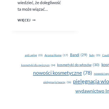
wiedzieć, że dolegliwość
ta może wiązać…
DO CZEGO
WIĘCEJ
MOŻE
PROWADZIĆ
PRZESUSZONA
SKÓRA
NA STOPACH?
Bandi
(29)
Aroma Home
(17)
anti-aging
(15)
buty
(15)
Cauda
kosm
kosmetyki do włosów
(30)
kosmetyki dla mężczyzn
(14)
nowości kosmetyczne
(78)
nowości wy
pielęgnacja wl
pielęgnacja twarzy
(16)
wydawnictwo In