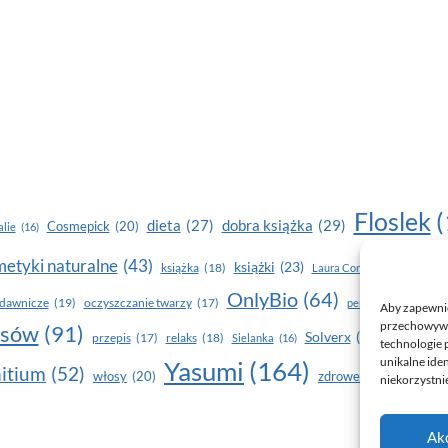
Floslek
(
dobra książka
(29)
dieta
(27)
Cosmepick
(20)
lie
(16)
etyki naturalne
(43)
książki
(23)
książka
(18)
makijaż
Laura Conti
(16)
OnlyBio
(64)
piel
dawnicze
(19)
oczyszczanie twarzy
(17)
perfumy
(15)
Aby zapewnić 
przechowywan
osów
(91)
Solverx
(26)
Stapiz
(21
przepis
(17)
relaks
(18)
Sielanka
(16)
technologie 
unikalne ide
Yasumi
(164)
z
itium
(52)
włosy
(20)
zdrowe zęby
(20)
niekorzystnie
Ak