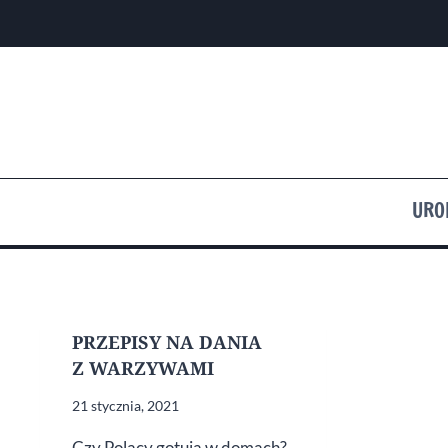
Przejdź
do
treści
URO
PRZEPISY NA DANIA
Z WARZYWAMI
21 stycznia, 2021
Czy Polacy gotują w domach?