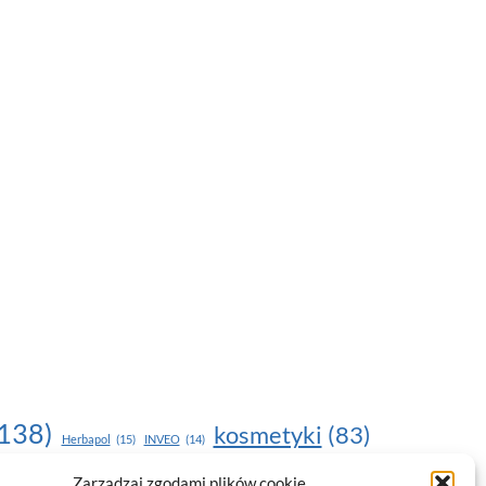
138)
kosmetyki
(83)
Herbapol
(15)
INVEO
(14)
moda
(187)
Zarządzaj zgodami plików cookie
nawilżanie skóry
(22)
(17)
NOU
(19)