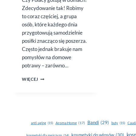
Zdecydowanie tak! Robimy
to coraz częściej, a grupa
osób, które każdego dnia
przygotowują samodzielnie
posiłki znacząco się poszerza.
Często jednak brakuje nam
pomysłów na domowe
potrawy – zarówno…
PRZEPISY
WIĘCEJ
NA DANIA
Z WARZYWAMI
Bandi
(29)
Aroma Home
(17)
anti-aging
(15)
buty
(15)
Cauda
kosm
kosmetyki do włosów
(30)
kosmetyki dla mężczyzn
(14)