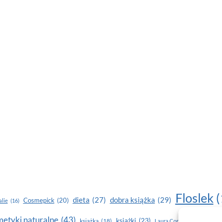
Floslek
(
dobra książka
(29)
dieta
(27)
Cosmepick
(20)
lie
(16)
etyki naturalne
(43)
książki
(23)
książka
(18)
makijaż
Laura Conti
(16)