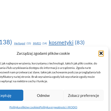
138)
kosmetyki
(83)
Herbapol
(15)
INVEO
(14)
moda
(187)
Zarządzaj zgodami plików cookie
nawilżanie skóry
(22)
(17)
NOU
(19)
egnacja skóry
(24)
pielęgnacja
(15)
pielęgnacja dłoni
(14)
jak najlepsze wrażenia, korzystamy z technologii, takich jak pliki cookie, do
ia i/lub uzyskiwania dostępu do informacji o urządzeniu. Zgoda na te
trendy
(35)
witamina C
(24)
)
uroda
(17)
pozwoli nam przetwarzać dane, takie jak zachowanie podczas przeglądania lub
ntyfikatory na tej stronie. Brak wyrażenia zgody lub wycofanie zgody może
drowie
(135)
 wpłynąć na niektóre cechy i funkcje.
ceptuję
Odmów
Zobacz preferencje
Polityka prywatności i RODO
Polityka plików cookies (EU)
Polityka plików cookies
Polityka prywatności i RODO