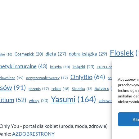
Floslek
(
dobra książka
(29)
dieta
(27)
Cosmepick
(20)
lie
(16)
etyki naturalne
(43)
książki
(23)
książka
(18)
makijaż
Laura Conti
(16)
OnlyBio
(64)
piel
dawnicze
(19)
oczyszczanie twarzy
(17)
perfumy
(15)
Aby zapewnić 
przechowywan
osów
(91)
Solverx
(26)
Stapiz
(21
przepis
(17)
relaks
(18)
Sielanka
(16)
technologie 
unikalne ide
Yasumi
(164)
z
itium
(52)
włosy
(20)
zdrowe zęby
(20)
niekorzystnie
Ak
nly You - portal dla kobiet (uroda, moda, zdrowie)
anie:
AZDOBRESTRONY