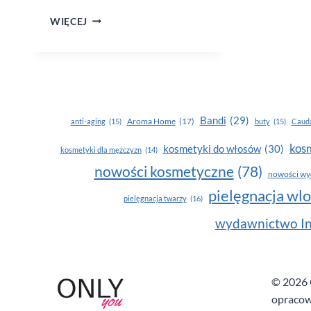
DOMOWE
WIĘCEJ
PIECZYWO
NA CO DZIEŃ
Bandi
(29)
Aroma Home
(17)
anti-aging
(15)
buty
(15)
Cauda
kosm
kosmetyki do włosów
(30)
kosmetyki dla mężczyzn
(14)
nowości kosmetyczne
(78)
nowości wy
pielęgnacja wl
pielęgnacja twarzy
(16)
wydawnictwo In
© 2026 O
opracow