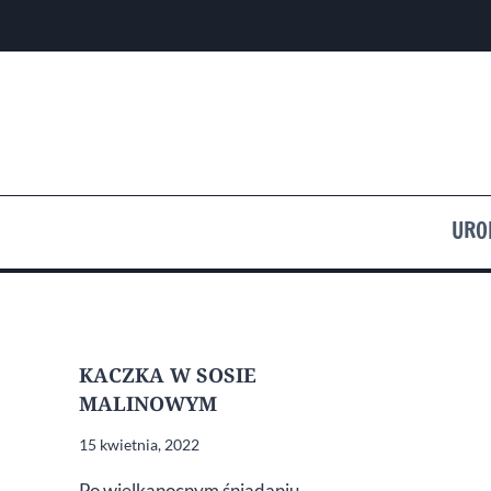
Przejdź
do
treści
URO
KACZKA W SOSIE
MALINOWYM
15 kwietnia, 2022
Po wielkanocnym śniadaniu,