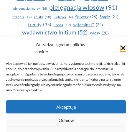
pielęgnacja wlosów
(91)
pielęgnacja twarzy
(16)
Solverx
(26)
Stapiz
(21)
przepis
(17)
relaks
(18)
Sielanka
(16)
trendy
(35)
witamina C
(24)
uroda
(17)
wydawnictwo Initium
(52)
włosy
(20)
Yasumi
(164)
zdrowe zęby
(20)
Zarządzaj zgodami plików
cookie
zdrowie
(135)
Aby zapewnić jak najlepsze wrażenia, korzystamy z technologii, takich jak pliki
cookie, do przechowywania i/lub uzyskiwania dostępu do informacji o
urządzeniu. Zgoda na te technologie pozwoli nam przetwarzać dane, takie jak
zachowanie podczas przeglądania lub unikalne identyfikatory na tej stronie.
Brak wyrażenia zgody lub wycofanie zgody może niekorzystnie wpłynąć na
niektóre cechy i funkcje.
© 2026 Only You - portal dla kobiet (uroda, moda, zdrowie)
Akceptuję
opracowanie:
AZDOBRESTRONY
Odmów