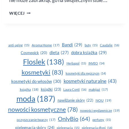
nie może zabraknąć go na świątecznym stole….
ŚWIĄTECZNY
WIĘCEJ
BIGOS
Bandi
(29)
Aroma Home
(17)
anti-aging
(15)
buty
(15)
Caudalie
(16)
dobra książka
(29)
dieta
(27)
Cosmepick
(20)
Floslek
(138)
Herbapol
(15)
INVEO
(14)
kosmetyki
(83)
kosmetyki dla mężczyzn
(14)
kosmetyki naturalne
(43)
kosmetyki do włosów
(30)
książki
(23)
książka
(18)
makijaż
(17)
Laura Conti
(16)
moda
(187)
nawilżanie skóry
(22)
NOU
(19)
nowości kosmetyczne
(78)
nowości wydawnicze
(19)
OnlyBio
(64)
oczyszczanie twarzy
(17)
perfumy
(15)
pielegnacja skóry
(24)
pielęgnacja
(15)
pielęgnacja dłoni
(14)