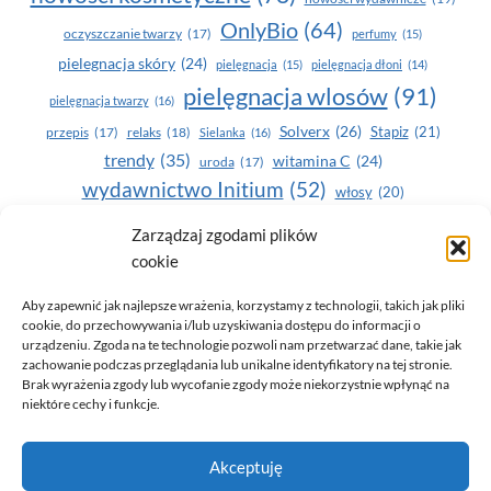
OnlyBio
(64)
oczyszczanie twarzy
(17)
perfumy
(15)
pielegnacja skóry
(24)
pielęgnacja
(15)
pielęgnacja dłoni
(14)
pielęgnacja wlosów
(91)
pielęgnacja twarzy
(16)
Solverx
(26)
Stapiz
(21)
przepis
(17)
relaks
(18)
Sielanka
(16)
trendy
(35)
witamina C
(24)
uroda
(17)
wydawnictwo Initium
(52)
włosy
(20)
Yasumi
(164)
zdrowe zęby
(20)
Zarządzaj zgodami plików
cookie
zdrowie
(135)
Aby zapewnić jak najlepsze wrażenia, korzystamy z technologii, takich jak pliki
cookie, do przechowywania i/lub uzyskiwania dostępu do informacji o
urządzeniu. Zgoda na te technologie pozwoli nam przetwarzać dane, takie jak
zachowanie podczas przeglądania lub unikalne identyfikatory na tej stronie.
Brak wyrażenia zgody lub wycofanie zgody może niekorzystnie wpłynąć na
niektóre cechy i funkcje.
© 2026 Only You - portal dla kobiet (uroda, moda, zdrowie)
Akceptuję
opracowanie:
AZDOBRESTRONY