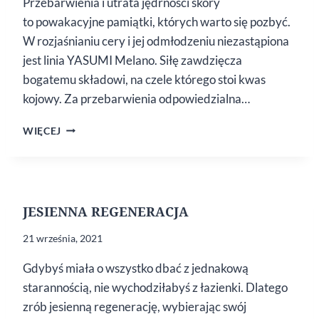
Przebarwienia i utrata jędrności skóry
to powakacyjne pamiątki, których warto się pozbyć.
W rozjaśnianiu cery i jej odmłodzeniu niezastąpiona
jest linia YASUMI Melano. Siłę zawdzięcza
bogatemu składowi, na czele którego stoi kwas
kojowy. Za przebarwienia odpowiedzialna…
NIEZAWODNE
WIĘCEJ
NA PRZEBARWIENIA
JESIENNA REGENERACJA
21 września, 2021
Gdybyś miała o wszystko dbać z jednakową
starannością, nie wychodziłabyś z łazienki. Dlatego
zrób jesienną regenerację, wybierając swój