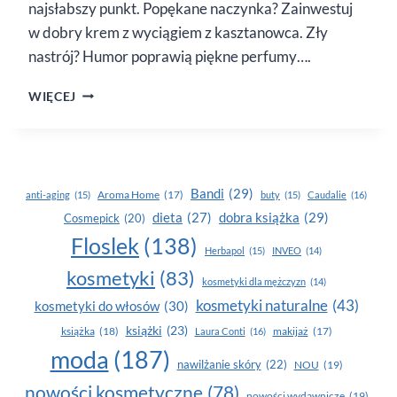
najsłabszy punkt. Popękane naczynka? Zainwestuj
w dobry krem z wyciągiem z kasztanowca. Zły
nastrój? Humor poprawią piękne perfumy….
JESIENNA
WIĘCEJ
REGENERACJA
Bandi
(29)
Aroma Home
(17)
anti-aging
(15)
buty
(15)
Caudalie
(16)
dobra książka
(29)
dieta
(27)
Cosmepick
(20)
Floslek
(138)
Herbapol
(15)
INVEO
(14)
kosmetyki
(83)
kosmetyki dla mężczyzn
(14)
kosmetyki naturalne
(43)
kosmetyki do włosów
(30)
książki
(23)
książka
(18)
makijaż
(17)
Laura Conti
(16)
moda
(187)
nawilżanie skóry
(22)
NOU
(19)
nowości kosmetyczne
(78)
nowości wydawnicze
(19)