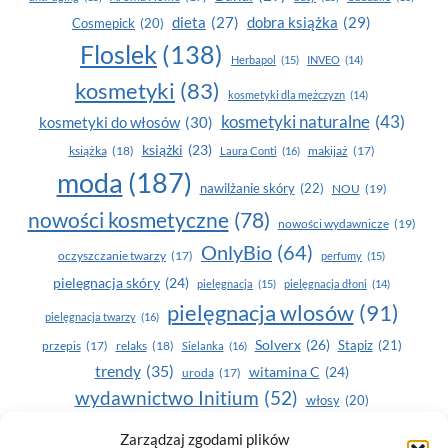
dobra książka
(29)
dieta
(27)
Cosmepick
(20)
Floslek
(138)
Herbapol
(15)
INVEO
(14)
kosmetyki
(83)
kosmetyki dla mężczyzn
(14)
kosmetyki naturalne
(43)
kosmetyki do włosów
(30)
książki
(23)
książka
(18)
makijaż
(17)
Laura Conti
(16)
moda
(187)
nawilżanie skóry
(22)
NOU
(19)
nowości kosmetyczne
(78)
nowości wydawnicze
(19)
OnlyBio
(64)
oczyszczanie twarzy
(17)
perfumy
(15)
pielegnacja skóry
(24)
pielęgnacja
(15)
pielęgnacja dłoni
(14)
pielęgnacja wlosów
(91)
pielęgnacja twarzy
(16)
Solverx
(26)
Stapiz
(21)
przepis
(17)
relaks
(18)
Sielanka
(16)
trendy
(35)
witamina C
(24)
uroda
(17)
wydawnictwo Initium
(52)
włosy
(20)
Yasumi
(164)
zdrowe zęby
(20)
Zarządzaj zgodami plików