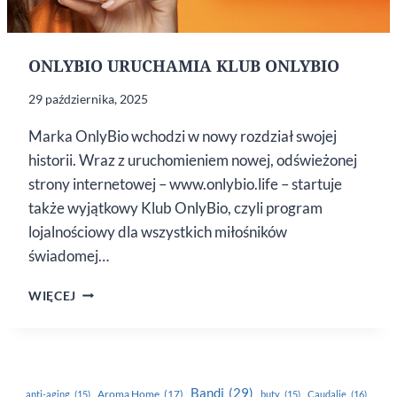
ONLYBIO URUCHAMIA KLUB ONLYBIO
29 października, 2025
Marka OnlyBio wchodzi w nowy rozdział swojej
historii. Wraz z uruchomieniem nowej, odświeżonej
strony internetowej – www.onlybio.life – startuje
także wyjątkowy Klub OnlyBio, czyli program
lojalnościowy dla wszystkich miłośników
świadomej…
ONLYBIO
WIĘCEJ
URUCHAMIA
KLUB
ONLYBIO
Bandi
(29)
Aroma Home
(17)
anti-aging
(15)
buty
(15)
Caudalie
(16)