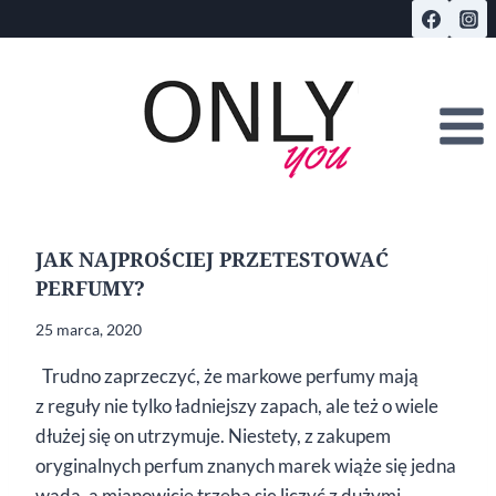
Przejdź
do
treści
JAK NAJPROŚCIEJ PRZETESTOWAĆ
PERFUMY?
25 marca, 2020
Trudno zaprzeczyć, że markowe perfumy mają
z reguły nie tylko ładniejszy zapach, ale też o wiele
dłużej się on utrzymuje. Niestety, z zakupem
oryginalnych perfum znanych marek wiąże się jedna
wada, a mianowicie trzeba się liczyć z dużymi…