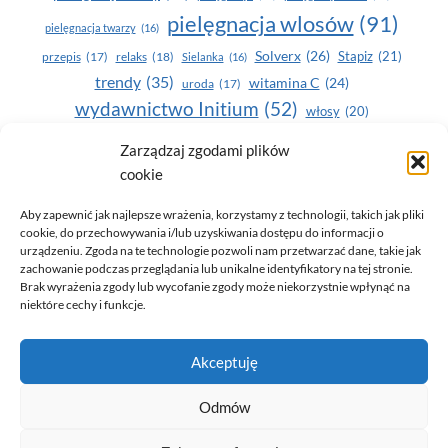
pielęgnacja wlosów
(91)
pielęgnacja twarzy
(16)
Solverx
(26)
Stapiz
(21)
przepis
(17)
relaks
(18)
Sielanka
(16)
trendy
(35)
witamina C
(24)
uroda
(17)
wydawnictwo Initium
(52)
włosy
(20)
Yasumi
(164)
zdrowe zęby
(20)
Zarządzaj zgodami plików
cookie
zdrowie
(135)
Aby zapewnić jak najlepsze wrażenia, korzystamy z technologii, takich jak pliki
cookie, do przechowywania i/lub uzyskiwania dostępu do informacji o
urządzeniu. Zgoda na te technologie pozwoli nam przetwarzać dane, takie jak
zachowanie podczas przeglądania lub unikalne identyfikatory na tej stronie.
Brak wyrażenia zgody lub wycofanie zgody może niekorzystnie wpłynąć na
niektóre cechy i funkcje.
© 2026 Only You - portal dla kobiet (uroda, moda, zdrowie)
Akceptuję
opracowanie:
AZDOBRESTRONY
Odmów