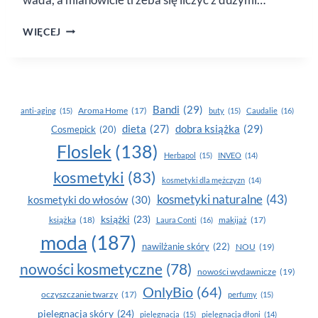
JAK
WIĘCEJ
NAJPROŚCIEJ
PRZETESTOWAĆ
PERFUMY?
Bandi
(29)
Aroma Home
(17)
anti-aging
(15)
buty
(15)
Caudalie
(16)
dobra książka
(29)
dieta
(27)
Cosmepick
(20)
Floslek
(138)
Herbapol
(15)
INVEO
(14)
kosmetyki
(83)
kosmetyki dla mężczyzn
(14)
kosmetyki naturalne
(43)
kosmetyki do włosów
(30)
książki
(23)
książka
(18)
makijaż
(17)
Laura Conti
(16)
moda
(187)
nawilżanie skóry
(22)
NOU
(19)
nowości kosmetyczne
(78)
nowości wydawnicze
(19)
OnlyBio
(64)
oczyszczanie twarzy
(17)
perfumy
(15)
pielegnacja skóry
(24)
pielęgnacja
(15)
pielęgnacja dłoni
(14)