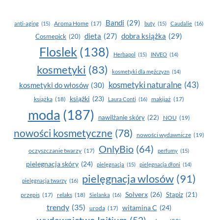
JAKIE
KOLCZYKI
Bandi
(29)
Aroma Home
(17)
anti-aging
(15)
buty
(15)
Caudalie
(16)
DLA
dobra książka
(29)
dieta
(27)
Cosmepick
(20)
DZIEWCZYNKI
WYBRAĆ
Floslek
(138)
Herbapol
(15)
INVEO
(14)
NA PREZENT
kosmetyki
(83)
Z OKAZJI
kosmetyki dla mężczyzn
(14)
PIERWSZEJ
kosmetyki naturalne
(43)
kosmetyki do włosów
(30)
KOMUNII?
książki
(23)
książka
(18)
makijaż
(17)
Laura Conti
(16)
moda
(187)
nawilżanie skóry
(22)
NOU
(19)
nowości kosmetyczne
(78)
nowości wydawnicze
(19)
OnlyBio
(64)
oczyszczanie twarzy
(17)
perfumy
(15)
pielegnacja skóry
(24)
pielęgnacja
(15)
pielęgnacja dłoni
(14)
pielęgnacja wlosów
(91)
pielęgnacja twarzy
(16)
Solverx
(26)
Stapiz
(21)
przepis
(17)
relaks
(18)
Sielanka
(16)
trendy
(35)
witamina C
(24)
uroda
(17)