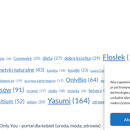
Floslek
(
dobra książka
(29)
dieta
(27)
Cosmepick
(20)
lie
(16)
etyki naturalne
(43)
książki
(23)
książka
(18)
makijaż
Laura Conti
(16)
OnlyBio
(64)
piel
dawnicze
(19)
oczyszczanie twarzy
(17)
perfumy
(15)
Aby zapewnić 
przechowywan
osów
(91)
Solverx
(26)
Stapiz
(21
przepis
(17)
relaks
(18)
Sielanka
(16)
technologie 
unikalne ide
Yasumi
(164)
z
itium
(52)
włosy
(20)
zdrowe zęby
(20)
niekorzystnie
Ak
nly You - portal dla kobiet (uroda, moda, zdrowie)