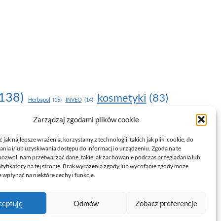
138)
kosmetyki
(83)
Herbapol
(15)
INVEO
(14)
moda
(187)
Zarządzaj zgodami plików cookie
nawilżanie skóry
(22)
(17)
NOU
(19)
egnacja skóry
(24)
pielęgnacja
(15)
pielęgnacja dłoni
(14)
jak najlepsze wrażenia, korzystamy z technologii, takich jak pliki cookie, do
ia i/lub uzyskiwania dostępu do informacji o urządzeniu. Zgoda na te
trendy
(35)
witamina C
(24)
)
uroda
(17)
pozwoli nam przetwarzać dane, takie jak zachowanie podczas przeglądania lub
ntyfikatory na tej stronie. Brak wyrażenia zgody lub wycofanie zgody może
drowie
(135)
 wpłynąć na niektóre cechy i funkcje.
ceptuję
Odmów
Zobacz preferencje
Polityka prywatności i RODO