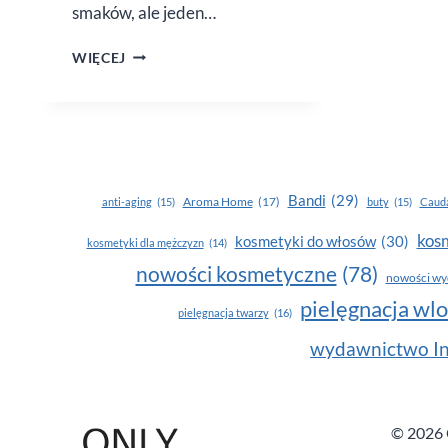
smaków, ale jeden…
KOLACJA
WIĘCEJ
NA SPECJALNĄ
OKAZJĘ
Bandi
(29)
Aroma Home
(17)
anti-aging
(15)
buty
(15)
Cauda
kosm
kosmetyki do włosów
(30)
kosmetyki dla mężczyzn
(14)
nowości kosmetyczne
(78)
nowości wy
pielęgnacja wl
pielęgnacja twarzy
(16)
wydawnictwo In
© 2026 O