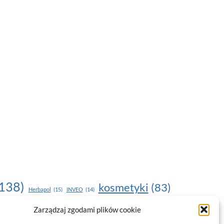
138)
kosmetyki
(83)
Herbapol
(15)
INVEO
(14)
moda
(187)
Zarządzaj zgodami plików cookie
nawilżanie skóry
(22)
(17)
NOU
(19)