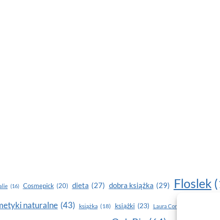
Floslek
(
dobra książka
(29)
dieta
(27)
Cosmepick
(20)
lie
(16)
etyki naturalne
(43)
książki
(23)
książka
(18)
makijaż
Laura Conti
(16)