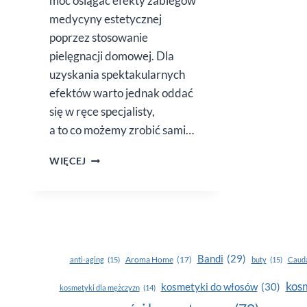
móc osiągać efekty zabiegów
medycyny estetycznej
poprzez stosowanie
pielęgnacji domowej. Dla
uzyskania spektakularnych
efektów warto jednak oddać
się w ręce specjalisty,
a to co możemy zrobić sami…
PLAAT
WIĘCEJ
FORM
Bandi
(29)
Aroma Home
(17)
anti-aging
(15)
buty
(15)
Cauda
kosm
kosmetyki do włosów
(30)
kosmetyki dla mężczyzn
(14)