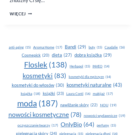
znudziły Ci się…
PRZEKĄSKI
WIĘCEJ
NA PIKNIK
Bandi
(29)
Aroma Home
(17)
anti-aging
(15)
buty
(15)
Caudalie
(16)
dobra książka
(29)
dieta
(27)
Cosmepick
(20)
Floslek
(138)
Herbapol
(15)
INVEO
(14)
kosmetyki
(83)
kosmetyki dla mężczyzn
(14)
kosmetyki naturalne
(43)
kosmetyki do włosów
(30)
książki
(23)
książka
(18)
makijaż
(17)
Laura Conti
(16)
moda
(187)
nawilżanie skóry
(22)
NOU
(19)
nowości kosmetyczne
(78)
nowości wydawnicze
(19)
OnlyBio
(64)
oczyszczanie twarzy
(17)
perfumy
(15)
pielegnacja skóry
(24)
pielęgnacja
(15)
pielęgnacja dłoni
(14)