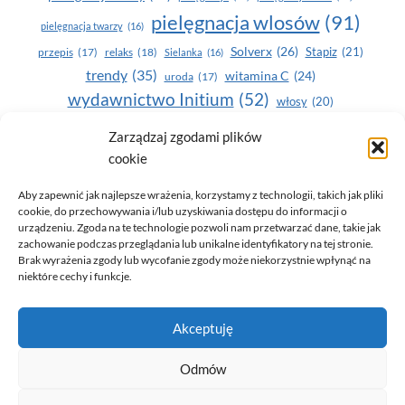
pielęgnacja wlosów
(91)
pielęgnacja twarzy
(16)
Solverx
(26)
Stapiz
(21)
przepis
(17)
relaks
(18)
Sielanka
(16)
trendy
(35)
witamina C
(24)
uroda
(17)
wydawnictwo Initium
(52)
włosy
(20)
Yasumi
(164)
zdrowe zęby
(20)
Zarządzaj zgodami plików
cookie
zdrowie
(135)
Aby zapewnić jak najlepsze wrażenia, korzystamy z technologii, takich jak pliki
cookie, do przechowywania i/lub uzyskiwania dostępu do informacji o
urządzeniu. Zgoda na te technologie pozwoli nam przetwarzać dane, takie jak
zachowanie podczas przeglądania lub unikalne identyfikatory na tej stronie.
Brak wyrażenia zgody lub wycofanie zgody może niekorzystnie wpłynąć na
niektóre cechy i funkcje.
© 2026 Only You - portal dla kobiet (uroda, moda, zdrowie)
Akceptuję
opracowanie:
AZDOBRESTRONY
Odmów