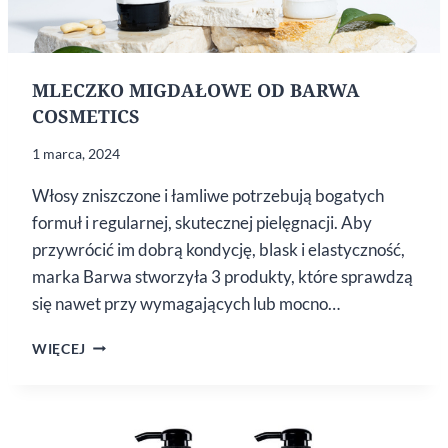
MLECZKO MIGDAŁOWE OD BARWA
COSMETICS
1 marca, 2024
Włosy zniszczone i łamliwe potrzebują bogatych
formuł i regularnej, skutecznej pielęgnacji. Aby
przywrócić im dobrą kondycję, blask i elastyczność,
marka Barwa stworzyła 3 produkty, które sprawdzą
się nawet przy wymagających lub mocno…
MLECZKO
WIĘCEJ
MIGDAŁOWE
OD BARWA
COSMETICS