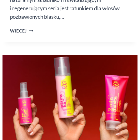
i regenerującym seria jest ratunkiem dla włosów
pozbawionych blasku,…
O3ZON
WIĘCEJ
OD HAIRBOOM