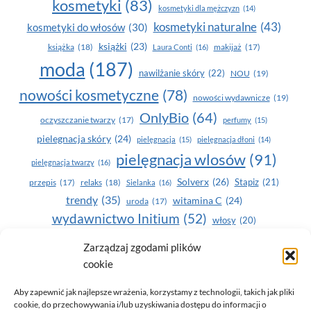
kosmetyki
(83)
kosmetyki dla mężczyzn
(14)
kosmetyki naturalne
(43)
kosmetyki do włosów
(30)
książki
(23)
książka
(18)
makijaż
(17)
Laura Conti
(16)
moda
(187)
nawilżanie skóry
(22)
NOU
(19)
nowości kosmetyczne
(78)
nowości wydawnicze
(19)
OnlyBio
(64)
oczyszczanie twarzy
(17)
perfumy
(15)
pielegnacja skóry
(24)
pielęgnacja
(15)
pielęgnacja dłoni
(14)
pielęgnacja wlosów
(91)
pielęgnacja twarzy
(16)
Solverx
(26)
Stapiz
(21)
przepis
(17)
relaks
(18)
Sielanka
(16)
trendy
(35)
witamina C
(24)
uroda
(17)
wydawnictwo Initium
(52)
włosy
(20)
Yasumi
(164)
zdrowe zęby
(20)
Zarządzaj zgodami plików
cookie
zdrowie
(135)
Aby zapewnić jak najlepsze wrażenia, korzystamy z technologii, takich jak pliki
cookie, do przechowywania i/lub uzyskiwania dostępu do informacji o