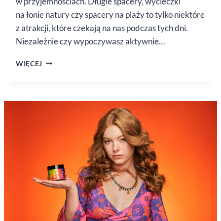
w przyjemnościach. Długie spacery, wycieczki
na łonie natury czy spacery na plaży to tylko niektóre
z atrakcji, które czekają na nas podczas tych dni.
Niezależnie czy wypoczywasz aktywnie…
ZADBAJ
WIĘCEJ
O WŁOSY
PODCZAS
MAJÓWKI.
3
KOSMETYKI
WYSTARCZĄ