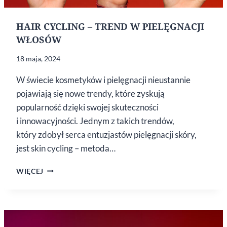
HAIR CYCLING – TREND W PIELĘGNACJI
WŁOSÓW
18 maja, 2024
W świecie kosmetyków i pielęgnacji nieustannie
pojawiają się nowe trendy, które zyskują
popularność dzięki swojej skuteczności
i innowacyjności. Jednym z takich trendów,
który zdobył serca entuzjastów pielęgnacji skóry,
jest skin cycling – metoda…
HAIR
WIĘCEJ
CYCLING
–
TREND
W PIELĘGNACJI
WŁOSÓW