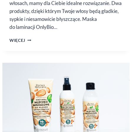
włosach, mamy dla Ciebie idealne rozwiązanie. Dwa
produkty, dzięki którym Twoje włosy będą gładkie,
sypkie i niesamowicie błyszczące. Maska
do laminacji OnlyBio…
TE DWA
WIĘCEJ
PRODUKTY
SPRAWIĄ,
ŻE DZIEŃ
KOBIET
BĘDZIE
NIEZAPOMNIANY