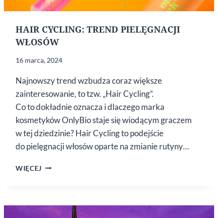
HAIR CYCLING: TREND PIELĘGNACJI
WŁOSÓW
16 marca, 2024
Najnowszy trend wzbudza coraz większe
zainteresowanie, to tzw. „Hair Cycling”.
Co to dokładnie oznacza i dlaczego marka
kosmetyków OnlyBio staje się wiodącym graczem
w tej dziedzinie? Hair Cycling to podejście
do pielęgnacji włosów oparte na zmianie rutyny…
HAIR
WIĘCEJ
CYCLING:
TREND
PIELĘGNACJI
WŁOSÓW