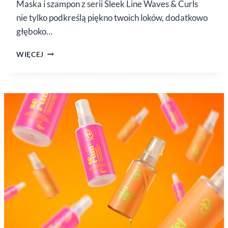
Maska i szampon z serii Sleek Line Waves & Curls
nie tylko podkreślą piękno twoich loków, dodatkowo
głęboko…
SLEEK
WIĘCEJ
LINE
WAVES&CURLS
OD STAPIZ