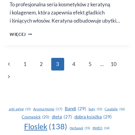
To profesjonalna seria kosmetyków z keratyną
i kolagenem, która zapewnia efekt gładkich
i lśniących włosów. Keratyna odbudowuje ubytki…
KERATIN
WIĘCEJ
CODE
Nawigacja
Poprzednia
1
2
3
4
5
…
10
strony
strona
Następna
strona
Bandi
(29)
Aroma Home
(17)
anti-aging
(15)
buty
(15)
Caudalie
(16)
dobra książka
(29)
dieta
(27)
Cosmepick
(20)
Floslek
(138)
Herbapol
(15)
INVEO
(14)