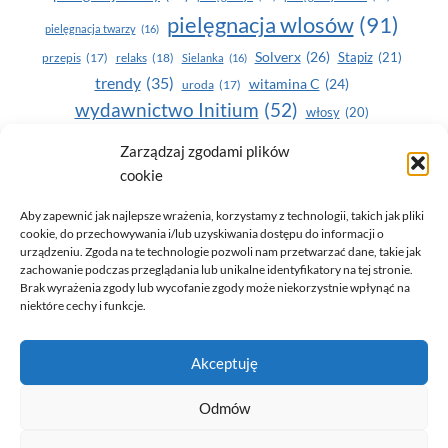
pielęgnacja wlosów
(91)
pielęgnacja twarzy
(16)
Solverx
(26)
Stapiz
(21)
przepis
(17)
relaks
(18)
Sielanka
(16)
trendy
(35)
witamina C
(24)
uroda
(17)
wydawnictwo Initium
(52)
włosy
(20)
Yasumi
(164)
zdrowe zęby
(20)
Zarządzaj zgodami plików
cookie
zdrowie
(135)
Aby zapewnić jak najlepsze wrażenia, korzystamy z technologii, takich jak pliki
cookie, do przechowywania i/lub uzyskiwania dostępu do informacji o
urządzeniu. Zgoda na te technologie pozwoli nam przetwarzać dane, takie jak
zachowanie podczas przeglądania lub unikalne identyfikatory na tej stronie.
Brak wyrażenia zgody lub wycofanie zgody może niekorzystnie wpłynąć na
niektóre cechy i funkcje.
© 2026 Only You - portal dla kobiet (uroda, moda, zdrowie)
Akceptuję
opracowanie:
AZDOBRESTRONY
Odmów