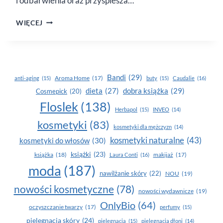
i odbarwienia oraz przyspiesza…
PIELĘGNACJA
WIĘCEJ
OKOLIC
OCZU
LATEM
Bandi
(29)
Aroma Home
(17)
anti-aging
(15)
buty
(15)
Caudalie
(16)
dobra książka
(29)
dieta
(27)
Cosmepick
(20)
Floslek
(138)
Herbapol
(15)
INVEO
(14)
kosmetyki
(83)
kosmetyki dla mężczyzn
(14)
kosmetyki naturalne
(43)
kosmetyki do włosów
(30)
książki
(23)
książka
(18)
makijaż
(17)
Laura Conti
(16)
moda
(187)
nawilżanie skóry
(22)
NOU
(19)
nowości kosmetyczne
(78)
nowości wydawnicze
(19)
OnlyBio
(64)
oczyszczanie twarzy
(17)
perfumy
(15)
pielegnacja skóry
(24)
pielęgnacja
(15)
pielęgnacja dłoni
(14)