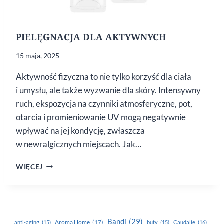
PIELĘGNACJA DLA AKTYWNYCH
15 maja, 2025
Aktywność fizyczna to nie tylko korzyść dla ciała
i umysłu, ale także wyzwanie dla skóry. Intensywny
ruch, ekspozycja na czynniki atmosferyczne, pot,
otarcia i promieniowanie UV mogą negatywnie
wpływać na jej kondycję, zwłaszcza
w newralgicznych miejscach. Jak…
PIELĘGNACJA
WIĘCEJ
DLA
AKTYWNYCH
Bandi
(29)
Aroma Home
(17)
anti-aging
(15)
buty
(15)
Caudalie
(16)