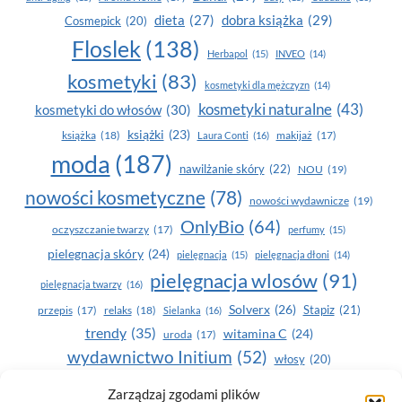
dobra książka
(29)
dieta
(27)
Cosmepick
(20)
Floslek
(138)
Herbapol
(15)
INVEO
(14)
kosmetyki
(83)
kosmetyki dla mężczyzn
(14)
kosmetyki naturalne
(43)
kosmetyki do włosów
(30)
książki
(23)
książka
(18)
makijaż
(17)
Laura Conti
(16)
moda
(187)
nawilżanie skóry
(22)
NOU
(19)
nowości kosmetyczne
(78)
nowości wydawnicze
(19)
OnlyBio
(64)
oczyszczanie twarzy
(17)
perfumy
(15)
pielegnacja skóry
(24)
pielęgnacja
(15)
pielęgnacja dłoni
(14)
pielęgnacja wlosów
(91)
pielęgnacja twarzy
(16)
Solverx
(26)
Stapiz
(21)
przepis
(17)
relaks
(18)
Sielanka
(16)
trendy
(35)
witamina C
(24)
uroda
(17)
wydawnictwo Initium
(52)
włosy
(20)
Yasumi
(164)
zdrowe zęby
(20)
Zarządzaj zgodami plików