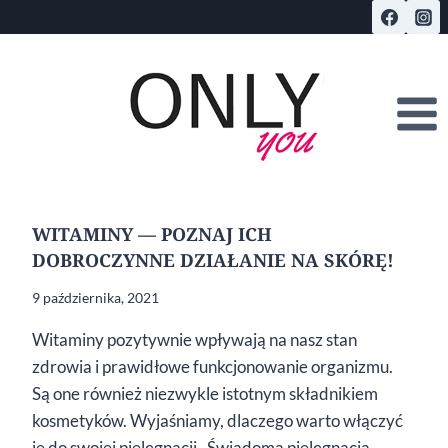
Przejdź
do
treści
WITAMINY — POZNAJ ICH
DOBROCZYNNE DZIAŁANIE NA SKÓRĘ!
9 października, 2021
Witaminy pozytywnie wpływają na nasz stan
zdrowia i prawidłowe funkcjonowanie organizmu.
Są one również niezwykle istotnym składnikiem
kosmetyków. Wyjaśniamy, dlaczego warto włączyć
je do swojej pielęgnacji. Świadoma pielęgnacja