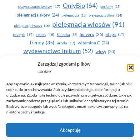
OnlyBio
(64)
oczyszczanie twarzy
(17)
perfumy
(15)
pielegnacja skóry
(24)
pielęgnacja
(15)
pielęgnacja dłoni
(14)
pielęgnacja wlosów
(91)
pielęgnacja twarzy
(16)
Solverx
(26)
Stapiz
(21)
przepis
(17)
relaks
(18)
Sielanka
(16)
trendy
(35)
witamina C
(24)
uroda
(17)
wydawnictwo Initium
(52)
włosy
(20)
Yasumi
(164)
zdrowe zęby
(20)
Zarządzaj zgodami plików
cookie
zdrowie
(135)
Aby zapewnić jak najlepsze wrażenia, korzystamy z technologii, takich jak pliki
cookie, do przechowywania i/lub uzyskiwania dostępu do informacji o
urządzeniu. Zgoda na te technologie pozwoli nam przetwarzać dane, takie jak
zachowanie podczas przeglądania lub unikalne identyfikatory na tej stronie.
Brak wyrażenia zgody lub wycofanie zgody może niekorzystnie wpłynąć na
niektóre cechy i funkcje.
© 2026 Only You - portal dla kobiet (uroda, moda, zdrowie)
Akceptuję
opracowanie:
AZDOBRESTRONY