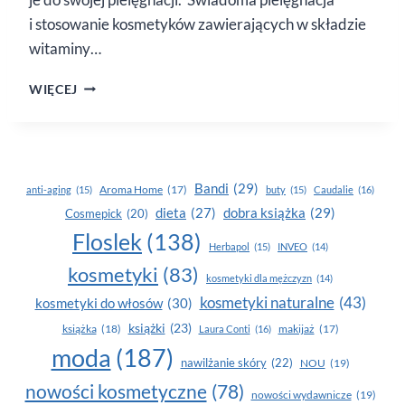
i stosowanie kosmetyków zawierających w składzie
witaminy…
WITAMINY
WIĘCEJ
— POZNAJ
ICH
DOBROCZYNNE
DZIAŁANIE
NA SKÓRĘ!
Bandi
(29)
Aroma Home
(17)
anti-aging
(15)
buty
(15)
Caudalie
(16)
dobra książka
(29)
dieta
(27)
Cosmepick
(20)
Floslek
(138)
Herbapol
(15)
INVEO
(14)
kosmetyki
(83)
kosmetyki dla mężczyzn
(14)
kosmetyki naturalne
(43)
kosmetyki do włosów
(30)
książki
(23)
książka
(18)
makijaż
(17)
Laura Conti
(16)
moda
(187)
nawilżanie skóry
(22)
NOU
(19)
nowości kosmetyczne
(78)
nowości wydawnicze
(19)