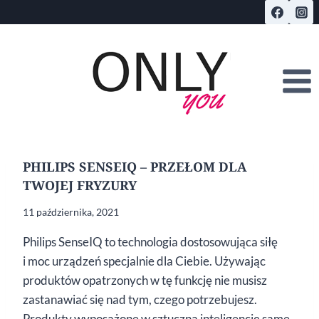
Przejdź
do
treści
PHILIPS SENSEIQ – PRZEŁOM DLA
TWOJEJ FRYZURY
11 października, 2021
Philips SenseIQ to technologia dostosowująca siłę
i moc urządzeń specjalnie dla Ciebie. Używając
produktów opatrzonych w tę funkcję nie musisz
zastanawiać się nad tym, czego potrzebujesz.
Produkty wyposażone w sztuczną inteligencję same