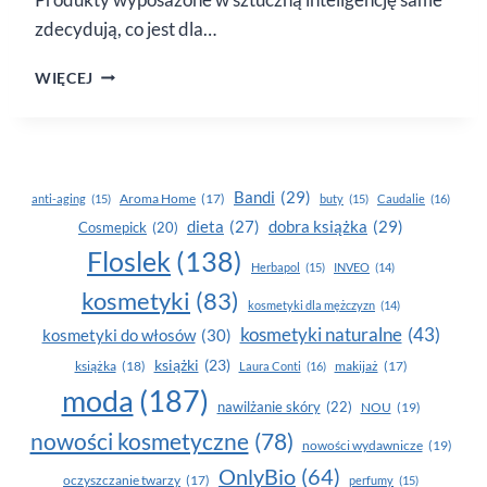
zdecydują, co jest dla…
PHILIPS
WIĘCEJ
SENSEIQ
–
PRZEŁOM
DLA
TWOJEJ FRYZURY
Bandi
(29)
Aroma Home
(17)
anti-aging
(15)
buty
(15)
Caudalie
(16)
dobra książka
(29)
dieta
(27)
Cosmepick
(20)
Floslek
(138)
Herbapol
(15)
INVEO
(14)
kosmetyki
(83)
kosmetyki dla mężczyzn
(14)
kosmetyki naturalne
(43)
kosmetyki do włosów
(30)
książki
(23)
książka
(18)
makijaż
(17)
Laura Conti
(16)
moda
(187)
nawilżanie skóry
(22)
NOU
(19)
nowości kosmetyczne
(78)
nowości wydawnicze
(19)
OnlyBio
(64)
oczyszczanie twarzy
(17)
perfumy
(15)