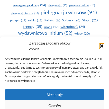
pielegnacja skóry
(24)
pielęgnacja
(15)
pielęgnacja dłoni
(14)
pielęgnacja wlosów
(91)
pielęgnacja twarzy
(16)
Solverx
(26)
Stapiz
(21)
przepis
(17)
relaks
(18)
Sielanka
(16)
trendy
(35)
witamina C
(24)
uroda
(17)
wydawnictwo Initium
(52)
włosy
(20)
Yasumi
(164)
zdrowe zęby
(20)
Zarządzaj zgodami plików
cookie
zdrowie
(135)
Aby zapewnić jak najlepsze wrażenia, korzystamy z technologii, takich jak pliki
cookie, do przechowywania i/lub uzyskiwania dostępu do informacji o
urządzeniu. Zgoda na te technologie pozwoli nam przetwarzać dane, takie jak
zachowanie podczas przeglądania lub unikalne identyfikatory na tej stronie.
Brak wyrażenia zgody lub wycofanie zgody może niekorzystnie wpłynąć na
niektóre cechy i funkcje.
© 2026 Only You - portal dla kobiet (uroda, moda, zdrowie)
Akceptuję
opracowanie:
AZDOBRESTRONY
Odmów