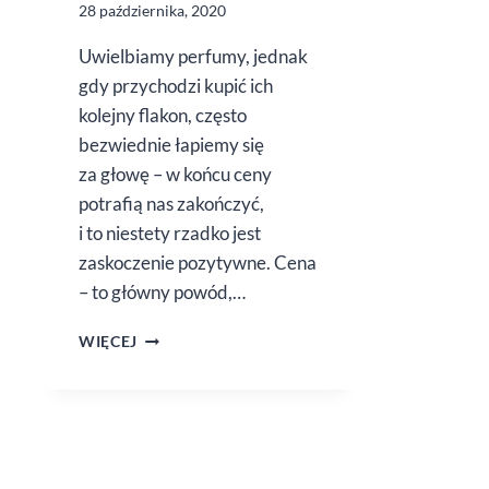
28 października, 2020
Uwielbiamy perfumy, jednak
gdy przychodzi kupić ich
kolejny flakon, często
bezwiednie łapiemy się
za głowę – w końcu ceny
potrafią nas zakończyć,
i to niestety rzadko jest
zaskoczenie pozytywne. Cena
– to główny powód,…
CZEMU
WIĘCEJ
WARTO
ZDECYDOWAĆ
SIĘ
NA ODPOWIEDNIKI
PERFUM