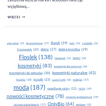
wyjątkową…
PERSONALIZOWANA
WIĘCEJ
PIELĘGNACJA
Z MIX
ME UP
Bandi
(29)
Aroma Home
(17)
anti-aging
(15)
buty
(15)
Caudalie
(16)
dobra książka
(29)
dieta
(27)
Cosmepick
(20)
Floslek
(138)
Herbapol
(15)
INVEO
(14)
kosmetyki
(83)
kosmetyki dla mężczyzn
(14)
kosmetyki naturalne
(43)
kosmetyki do włosów
(30)
książki
(23)
książka
(18)
makijaż
(17)
Laura Conti
(16)
moda
(187)
nawilżanie skóry
(22)
NOU
(19)
nowości kosmetyczne
(78)
nowości wydawnicze
(19)
OnlyBio
(64)
oczyszczanie twarzy
(17)
perfumy
(15)