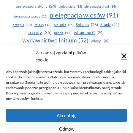
pielegnacja skóry
(24)
pielęgnacja
(15)
pielęgnacja dłoni
(14)
pielęgnacja wlosów
(91)
pielęgnacja twarzy
(16)
Solverx
(26)
Stapiz
(21)
przepis
(17)
relaks
(18)
Sielanka
(16)
trendy
(35)
witamina C
(24)
uroda
(17)
wydawnictwo Initium
(52)
włosy
(20)
Yasumi
(164)
zdrowe zęby
(20)
Zarządzaj zgodami plików
cookie
zdrowie
(135)
Aby zapewnić jak najlepsze wrażenia, korzystamy z technologii, takich jak pliki
cookie, do przechowywania i/lub uzyskiwania dostępu do informacji o
urządzeniu. Zgoda na te technologie pozwoli nam przetwarzać dane, takie jak
zachowanie podczas przeglądania lub unikalne identyfikatory na tej stronie.
Brak wyrażenia zgody lub wycofanie zgody może niekorzystnie wpłynąć na
niektóre cechy i funkcje.
© 2026 Only You - portal dla kobiet (uroda, moda, zdrowie)
Akceptuję
opracowanie:
AZDOBRESTRONY
Odmów