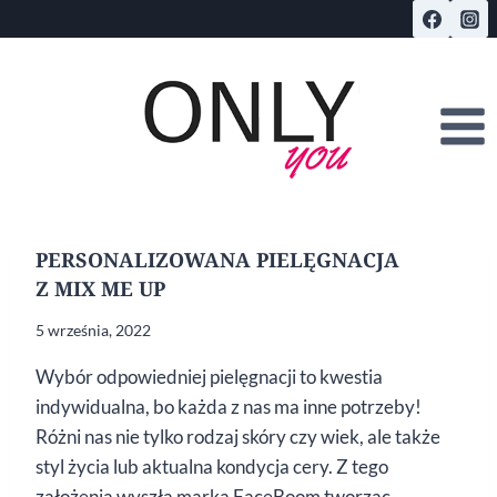
Przejdź
do
treści
PERSONALIZOWANA PIELĘGNACJA
Z MIX ME UP
5 września, 2022
Wybór odpowiedniej pielęgnacji to kwestia
indywidualna, bo każda z nas ma inne potrzeby!
Różni nas nie tylko rodzaj skóry czy wiek, ale także
styl życia lub aktualna kondycja cery. Z tego
założenia wyszła marka FaceBoom tworząc