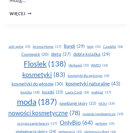
Mózg…
JAK
WIĘCEJ
WSPOMÓC
PRACĘ
MÓZGU
Bandi
(29)
Aroma Home
(17)
anti-aging
(15)
buty
(15)
Caudalie
(16)
dobra książka
(29)
dieta
(27)
Cosmepick
(20)
Floslek
(138)
Herbapol
(15)
INVEO
(14)
kosmetyki
(83)
kosmetyki dla mężczyzn
(14)
kosmetyki naturalne
(43)
kosmetyki do włosów
(30)
książki
(23)
książka
(18)
makijaż
(17)
Laura Conti
(16)
moda
(187)
nawilżanie skóry
(22)
NOU
(19)
nowości kosmetyczne
(78)
nowości wydawnicze
(19)
OnlyBio
(64)
oczyszczanie twarzy
(17)
perfumy
(15)
pielegnacja skóry
(24)
pielęgnacja
(15)
pielęgnacja dłoni
(14)