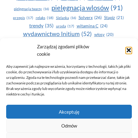
pielęgnacja wlosów
(91)
pielęgnacja twarzy
(16)
Solverx
(26)
Stapiz
(21)
przepis
(17)
relaks
(18)
Sielanka
(16)
trendy
(35)
witamina C
(24)
uroda
(17)
wydawnictwo Initium
(52)
włosy
(20)
Yasumi
(164)
zdrowe zęby
(20)
Zarządzaj zgodami plików
cookie
zdrowie
(135)
Aby zapewnić jak najlepsze wrażenia, korzystamy z technologii, takich jak pliki
cookie, do przechowywania i/lub uzyskiwania dostępu do informacji o
urządzeniu. Zgoda na te technologie pozwoli nam przetwarzać dane, takie jak
zachowanie podczas przeglądania lub unikalne identyfikatory na tej stronie.
Brak wyrażenia zgody lub wycofanie zgody może niekorzystnie wpłynąć na
niektóre cechy i funkcje.
© 2026 Only You - portal dla kobiet (uroda, moda, zdrowie)
Akceptuję
opracowanie:
AZDOBRESTRONY
Odmów