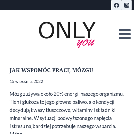
Przejdź
do
treści
JAK WSPOMÓC PRACĘ MÓZGU
15 września, 2022
Mózg zużywa około 20% energii naszego organizmu.
Tlen i glukoza to jego główne paliwo, a o kondycji
decydują kwasy tłuszczowe, witaminy i składniki
mineralne. W sytuacji podwyższonego napięcia
i stresu najbardziej potrzebuje naszego wsparcia.