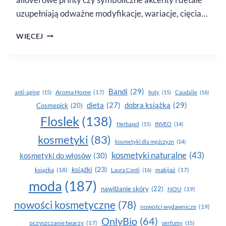
uzupełniają odważne modyfikacje, wariacje, cięcia…
EVIVA
WIĘCEJ
L’ARTE!
–
PIĘKNA
KOLEKCJA
OD MEDICINE
Bandi
(29)
Aroma Home
(17)
anti-aging
(15)
buty
(15)
Caudalie
(16)
dobra książka
(29)
dieta
(27)
Cosmepick
(20)
Floslek
(138)
Herbapol
(15)
INVEO
(14)
kosmetyki
(83)
kosmetyki dla mężczyzn
(14)
kosmetyki naturalne
(43)
kosmetyki do włosów
(30)
książki
(23)
książka
(18)
makijaż
(17)
Laura Conti
(16)
moda
(187)
nawilżanie skóry
(22)
NOU
(19)
nowości kosmetyczne
(78)
nowości wydawnicze
(19)
OnlyBio
(64)
oczyszczanie twarzy
(17)
perfumy
(15)