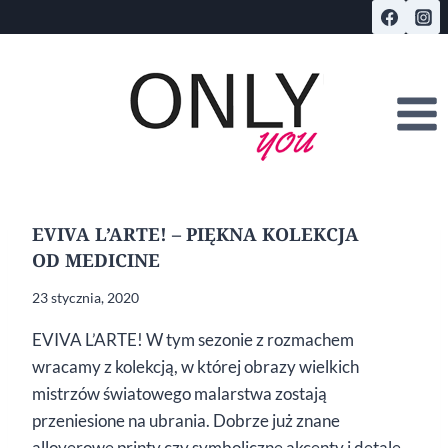
Przejdź
do
treści
EVIVA L’ARTE! – PIĘKNA KOLEKCJA
OD MEDICINE
23 stycznia, 2020
EVIVA L’ARTE! W tym sezonie z rozmachem
wracamy z kolekcją, w której obrazy wielkich
mistrzów światowego malarstwa zostają
przeniesione na ubrania. Dobrze już znane
alloverowe printy czy symboliczne akcenty i detale