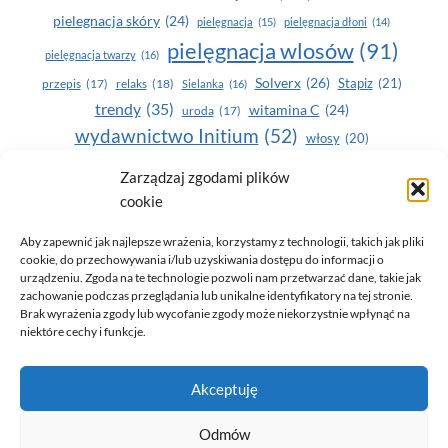
pielegnacja skóry
(24)
pielęgnacja
(15)
pielęgnacja dłoni
(14)
pielęgnacja wlosów
(91)
pielęgnacja twarzy
(16)
Solverx
(26)
Stapiz
(21)
przepis
(17)
relaks
(18)
Sielanka
(16)
trendy
(35)
witamina C
(24)
uroda
(17)
wydawnictwo Initium
(52)
włosy
(20)
Yasumi
(164)
zdrowe zęby
(20)
Zarządzaj zgodami plików
cookie
zdrowie
(135)
Aby zapewnić jak najlepsze wrażenia, korzystamy z technologii, takich jak pliki
cookie, do przechowywania i/lub uzyskiwania dostępu do informacji o
urządzeniu. Zgoda na te technologie pozwoli nam przetwarzać dane, takie jak
zachowanie podczas przeglądania lub unikalne identyfikatory na tej stronie.
Brak wyrażenia zgody lub wycofanie zgody może niekorzystnie wpłynąć na
niektóre cechy i funkcje.
© 2026 Only You - portal dla kobiet (uroda, moda, zdrowie)
Akceptuję
opracowanie:
AZDOBRESTRONY
Odmów