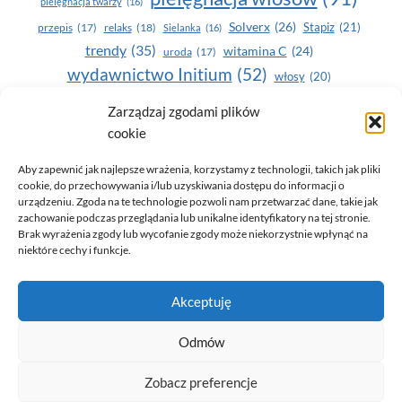
pielęgnacja twarzy
(16)
Solverx
(26)
Stapiz
(21)
przepis
(17)
relaks
(18)
Sielanka
(16)
trendy
(35)
witamina C
(24)
uroda
(17)
wydawnictwo Initium
(52)
włosy
(20)
Yasumi
(164)
zdrowe zęby
(20)
Zarządzaj zgodami plików
cookie
zdrowie
(135)
Aby zapewnić jak najlepsze wrażenia, korzystamy z technologii, takich jak pliki
cookie, do przechowywania i/lub uzyskiwania dostępu do informacji o
urządzeniu. Zgoda na te technologie pozwoli nam przetwarzać dane, takie jak
zachowanie podczas przeglądania lub unikalne identyfikatory na tej stronie.
Brak wyrażenia zgody lub wycofanie zgody może niekorzystnie wpłynąć na
niektóre cechy i funkcje.
© 2026 Only You - portal dla kobiet (uroda, moda, zdrowie)
Akceptuję
opracowanie:
AZDOBRESTRONY
Odmów
Zobacz preferencje
Polityka prywatności i RODO