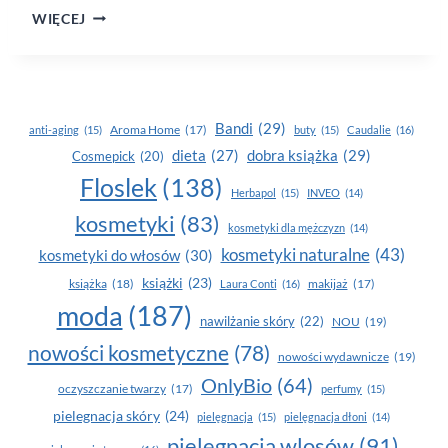
SERUM
WIĘCEJ
W SPRAYU
Bandi
(29)
Aroma Home
(17)
anti-aging
(15)
buty
(15)
Caudalie
(16)
dobra książka
(29)
dieta
(27)
Cosmepick
(20)
Floslek
(138)
Herbapol
(15)
INVEO
(14)
kosmetyki
(83)
kosmetyki dla mężczyzn
(14)
kosmetyki naturalne
(43)
kosmetyki do włosów
(30)
książki
(23)
książka
(18)
makijaż
(17)
Laura Conti
(16)
moda
(187)
nawilżanie skóry
(22)
NOU
(19)
nowości kosmetyczne
(78)
nowości wydawnicze
(19)
OnlyBio
(64)
oczyszczanie twarzy
(17)
perfumy
(15)
pielegnacja skóry
(24)
pielęgnacja
(15)
pielęgnacja dłoni
(14)
pielęgnacja wlosów
(91)