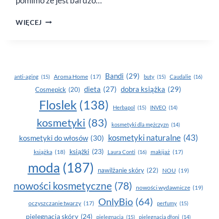
pomimo że jest bardzo…
DIETA
WIĘCEJ
LOW
CARB
Bandi
(29)
Aroma Home
(17)
anti-aging
(15)
buty
(15)
Caudalie
(16)
dobra książka
(29)
dieta
(27)
Cosmepick
(20)
Floslek
(138)
Herbapol
(15)
INVEO
(14)
kosmetyki
(83)
kosmetyki dla mężczyzn
(14)
kosmetyki naturalne
(43)
kosmetyki do włosów
(30)
książki
(23)
książka
(18)
makijaż
(17)
Laura Conti
(16)
moda
(187)
nawilżanie skóry
(22)
NOU
(19)
nowości kosmetyczne
(78)
nowości wydawnicze
(19)
OnlyBio
(64)
oczyszczanie twarzy
(17)
perfumy
(15)
pielegnacja skóry
(24)
pielęgnacja
(15)
pielęgnacja dłoni
(14)