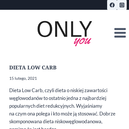
Przejdź
do
treści
DIETA LOW CARB
15 lutego, 2021
Dieta Low Carb, czyli dieta o niskiej zawartości
węglowodanów to ostatnio jedna z najbardziej
popularnych diet redukcyjnych. Wyjaśniamy
na czym ona polega i kto może ją stosować. Dobrze
skomponowana dieta niskowęglowodanowa,