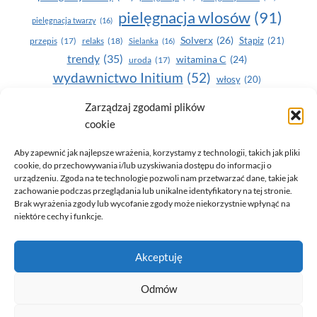
pielęgnacja wlosów
(91)
pielęgnacja twarzy
(16)
Solverx
(26)
Stapiz
(21)
przepis
(17)
relaks
(18)
Sielanka
(16)
trendy
(35)
witamina C
(24)
uroda
(17)
wydawnictwo Initium
(52)
włosy
(20)
Yasumi
(164)
zdrowe zęby
(20)
Zarządzaj zgodami plików
cookie
zdrowie
(135)
Aby zapewnić jak najlepsze wrażenia, korzystamy z technologii, takich jak pliki
cookie, do przechowywania i/lub uzyskiwania dostępu do informacji o
urządzeniu. Zgoda na te technologie pozwoli nam przetwarzać dane, takie jak
zachowanie podczas przeglądania lub unikalne identyfikatory na tej stronie.
Brak wyrażenia zgody lub wycofanie zgody może niekorzystnie wpłynąć na
niektóre cechy i funkcje.
© 2026 Only You - portal dla kobiet (uroda, moda, zdrowie)
Akceptuję
opracowanie:
AZDOBRESTRONY
Odmów