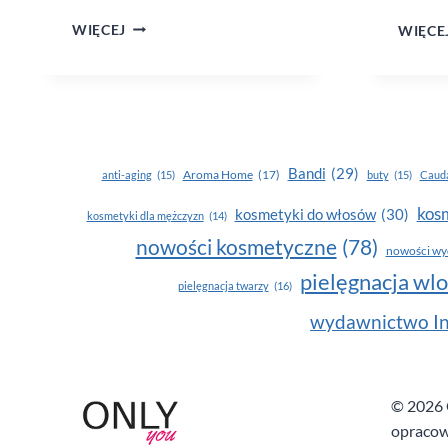
„WYRZYNACZ”
WIĘCEJ
WIĘCE
KRZYSZTOFA
JÓŹWIKA.
ZAPOWIEDŹ
Bandi
(29)
Aroma Home
(17)
anti-aging
(15)
buty
(15)
Cauda
kosm
kosmetyki do włosów
(30)
kosmetyki dla mężczyzn
(14)
nowości kosmetyczne
(78)
nowości wy
pielęgnacja wl
pielęgnacja twarzy
(16)
wydawnictwo In
© 2026 O
opracow