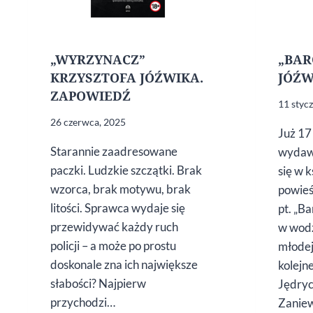
„WYRZYNACZ”
„BAR
KRZYSZTOFA JÓŹWIKA.
JÓŹW
ZAPOWIEDŹ
11 styc
26 czerwca, 2025
Już 17
Starannie zaadresowane
wydawn
paczki. Ludzkie szczątki. Brak
się w 
wzorca, brak motywu, brak
powieś
litości. Sprawca wydaje się
pt. „B
przewidywać każdy ruch
w wodz
policji – a może po prostu
młodej
doskonale zna ich największe
kolejn
słabości? Najpierw
Jędryc
przychodzi…
Zanie