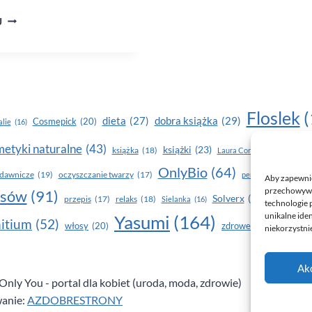
„BARON”
J
KRZYSZTOFA
JÓŹWIKA.
ZAPOWIEDŹ
Floslek
(
dobra książka
(29)
dieta
(27)
Cosmepick
(20)
lie
(16)
etyki naturalne
(43)
książki
(23)
książka
(18)
makijaż
Laura Conti
(16)
OnlyBio
(64)
piel
dawnicze
(19)
oczyszczanie twarzy
(17)
perfumy
(15)
Aby zapewnić 
przechowywan
osów
(91)
Solverx
(26)
Stapiz
(21
przepis
(17)
relaks
(18)
Sielanka
(16)
technologie 
unikalne ide
Yasumi
(164)
z
itium
(52)
włosy
(20)
zdrowe zęby
(20)
niekorzystnie
Ak
nly You - portal dla kobiet (uroda, moda, zdrowie)
anie:
AZDOBRESTRONY