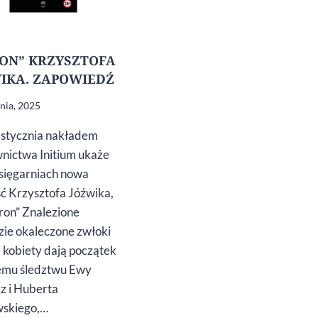
ON” KRZYSZTOFA
IKA. ZAPOWIEDŹ
znia, 2025
 stycznia nakładem
ictwa Initium ukaże
księgarniach nowa
ć Krzysztofa Jóźwika,
aron” Znalezione
ie okaleczone zwłoki
 kobiety dają początek
emu śledztwu Ewy
z i Huberta
wskiego,…