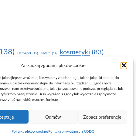
138)
kosmetyki
(83)
Herbapol
(15)
INVEO
(14)
moda
(187)
Zarządzaj zgodami plików cookie
nawilżanie skóry
(22)
(17)
NOU
(19)
egnacja skóry
(24)
pielęgnacja
(15)
pielęgnacja dłoni
(14)
jak najlepsze wrażenia, korzystamy z technologii, takich jak pliki cookie, do
ia i/lub uzyskiwania dostępu do informacji o urządzeniu. Zgoda na te
trendy
(35)
witamina C
(24)
)
uroda
(17)
pozwoli nam przetwarzać dane, takie jak zachowanie podczas przeglądania lub
ntyfikatory na tej stronie. Brak wyrażenia zgody lub wycofanie zgody może
drowie
(135)
 wpłynąć na niektóre cechy i funkcje.
ceptuję
Odmów
Zobacz preferencje
Polityka prywatności i RODO
Polityka plików cookies (EU)
Polityka plików cookies
Polityka prywatności i RODO