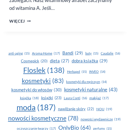
zabiegach. Nasz witaminowy alfabet zaczynamy
od witamina A. Jeśli…
PIELĘGNACJA
WIĘCEJ
–
ROLA
WITAMINY
A
Bandi
(29)
Aroma Home
(17)
anti-aging
(15)
buty
(15)
Caudalie
(16)
dobra książka
(29)
dieta
(27)
Cosmepick
(20)
Floslek
(138)
Herbapol
(15)
INVEO
(14)
kosmetyki
(83)
kosmetyki dla mężczyzn
(14)
kosmetyki naturalne
(43)
kosmetyki do włosów
(30)
książki
(23)
książka
(18)
makijaż
(17)
Laura Conti
(16)
moda
(187)
nawilżanie skóry
(22)
NOU
(19)
nowości kosmetyczne
(78)
nowości wydawnicze
(19)
OnlyBio
(64)
oczyszczanie twarzy
(17)
perfumy
(15)