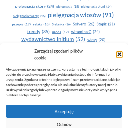
pielegnacja skóry
(24)
pielęgnacja
(15)
pielęgnacja dłoni
(14)
pielęgnacja wlosów
(91)
pielęgnacja twarzy
(16)
Solverx
(26)
Stapiz
(21)
przepis
(17)
relaks
(18)
Sielanka
(16)
trendy
(35)
witamina C
(24)
uroda
(17)
wydawnictwo Initium
(52)
włosy
(20)
Yasumi
(164)
zdrowe zęby
(20)
Zarządzaj zgodami plików
cookie
zdrowie
(135)
Aby zapewnić jak najlepsze wrażenia, korzystamy z technologii, takich jak pliki
cookie, do przechowywania i/lub uzyskiwania dostępu do informacji o
urządzeniu. Zgoda na te technologie pozwoli nam przetwarzać dane, takie jak
zachowanie podczas przeglądania lub unikalne identyfikatory na tej stronie.
Brak wyrażenia zgody lub wycofanie zgody może niekorzystnie wpłynąć na
niektóre cechy i funkcje.
© 2026 Only You - portal dla kobiet (uroda, moda, zdrowie)
Akceptuję
opracowanie:
AZDOBRESTRONY
Odmów