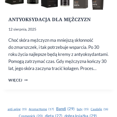
ANTYOKSYDACJA DLA MĘŻCZYZN
12 sierpnia, 2025
Choć skóra mężczyzn ma mniejszą skłonność
do zmarszczek, i tak potrzebuje wsparcia. Po 30
roku życia najlepsze będą kremy z antyoksydantami.
Pomogą zatrzymać czas. Gdy mężczyzna kończy 30
lat, jego skóra zaczyna tracić kolagen. Proces…
ANTYOKSYDACJA
WIĘCEJ
DLA
MĘŻCZYZN
Bandi
(29)
Aroma Home
(17)
anti-aging
(15)
buty
(15)
Caudalie
(16)
dobra książka
(29)
dieta
(27)
Cosmepick
(20)