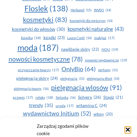
Floslek
(138)
Herbapol
(15)
INVEO
(14)
kosmetyki
(83)
kosmetyki dla mężczyzn
(14)
kosmetyki naturalne
(43)
kosmetyki do włosów
(30)
książki
(23)
książka
(18)
makijaż
(17)
Laura Conti
(16)
moda
(187)
nawilżanie skóry
(22)
NOU
(19)
nowości kosmetyczne
(78)
nowości wydawnicze
(19)
OnlyBio
(64)
oczyszczanie twarzy
(17)
perfumy
(15)
pielegnacja skóry
(24)
pielęgnacja
(15)
pielęgnacja dłoni
(14)
pielęgnacja wlosów
(91)
pielęgnacja twarzy
(16)
Solverx
(26)
Stapiz
(21)
przepis
(17)
relaks
(18)
Sielanka
(16)
trendy
(35)
witamina C
(24)
uroda
(17)
wydawnictwo Initium
(52)
włosy
(20)
Yasumi
(164)
zdrowe zęby
(20)
Zarządzaj zgodami plików
cookie
zdrowie
(135)