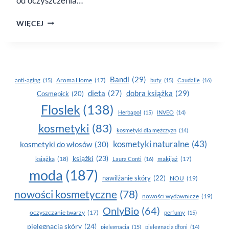
od oczyszczenia…
MICELE
WIĘCEJ
W KREMIE
Bandi
(29)
Aroma Home
(17)
anti-aging
(15)
buty
(15)
Caudalie
(16)
dobra książka
(29)
dieta
(27)
Cosmepick
(20)
Floslek
(138)
Herbapol
(15)
INVEO
(14)
kosmetyki
(83)
kosmetyki dla mężczyzn
(14)
kosmetyki naturalne
(43)
kosmetyki do włosów
(30)
książki
(23)
książka
(18)
makijaż
(17)
Laura Conti
(16)
moda
(187)
nawilżanie skóry
(22)
NOU
(19)
nowości kosmetyczne
(78)
nowości wydawnicze
(19)
OnlyBio
(64)
oczyszczanie twarzy
(17)
perfumy
(15)
pielegnacja skóry
(24)
pielęgnacja
(15)
pielęgnacja dłoni
(14)