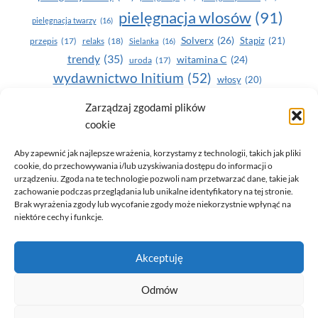
pielęgnacja wlosów
(91)
pielęgnacja twarzy
(16)
Solverx
(26)
Stapiz
(21)
przepis
(17)
relaks
(18)
Sielanka
(16)
trendy
(35)
witamina C
(24)
uroda
(17)
wydawnictwo Initium
(52)
włosy
(20)
Yasumi
(164)
zdrowe zęby
(20)
Zarządzaj zgodami plików
cookie
zdrowie
(135)
Aby zapewnić jak najlepsze wrażenia, korzystamy z technologii, takich jak pliki
cookie, do przechowywania i/lub uzyskiwania dostępu do informacji o
urządzeniu. Zgoda na te technologie pozwoli nam przetwarzać dane, takie jak
zachowanie podczas przeglądania lub unikalne identyfikatory na tej stronie.
Brak wyrażenia zgody lub wycofanie zgody może niekorzystnie wpłynąć na
niektóre cechy i funkcje.
© 2026 Only You - portal dla kobiet (uroda, moda, zdrowie)
Akceptuję
opracowanie:
AZDOBRESTRONY
Odmów