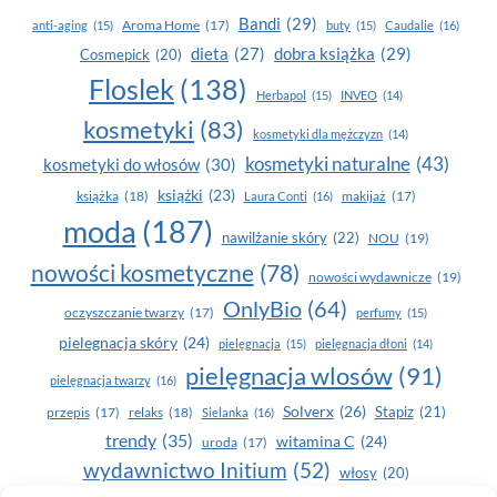
Bandi
(29)
Aroma Home
(17)
anti-aging
(15)
buty
(15)
Caudalie
(16)
dobra książka
(29)
dieta
(27)
Cosmepick
(20)
Floslek
(138)
Herbapol
(15)
INVEO
(14)
kosmetyki
(83)
kosmetyki dla mężczyzn
(14)
kosmetyki naturalne
(43)
kosmetyki do włosów
(30)
książki
(23)
książka
(18)
makijaż
(17)
Laura Conti
(16)
moda
(187)
nawilżanie skóry
(22)
NOU
(19)
nowości kosmetyczne
(78)
nowości wydawnicze
(19)
OnlyBio
(64)
oczyszczanie twarzy
(17)
perfumy
(15)
pielegnacja skóry
(24)
pielęgnacja
(15)
pielęgnacja dłoni
(14)
pielęgnacja wlosów
(91)
pielęgnacja twarzy
(16)
Solverx
(26)
Stapiz
(21)
przepis
(17)
relaks
(18)
Sielanka
(16)
trendy
(35)
witamina C
(24)
uroda
(17)
wydawnictwo Initium
(52)
włosy
(20)