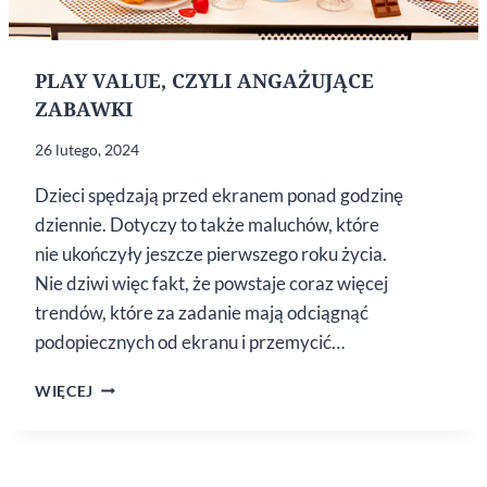
PLAY VALUE, CZYLI ANGAŻUJĄCE
ZABAWKI
26 lutego, 2024
Dzieci spędzają przed ekranem ponad godzinę
dziennie. Dotyczy to także maluchów, które
nie ukończyły jeszcze pierwszego roku życia.
Nie dziwi więc fakt, że powstaje coraz więcej
trendów, które za zadanie mają odciągnąć
podopiecznych od ekranu i przemycić…
PLAY
WIĘCEJ
VALUE,
CZYLI
ANGAŻUJĄCE
ZABAWKI